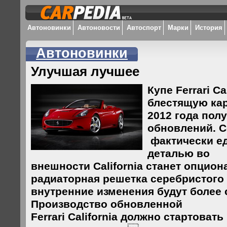
Автоновинки
Автоновости
Автоспорт
Марки
История
Автоновинки
Улучшая лучшее
Купе Ferrari C
блестящую кар
2012 года пол
обновлений. С
фактически е
деталью во
внешности California станет опцион
радиаторная решетка серебристого 
внутренние изменения будут более
Производство обновленной
Ferrari California должно стартовать