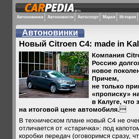
Автоновинки
Автоновости
Автоспорт
Марки
История
Автоновинки
Новый Citroen C4: made in Ka
Компания Citr
Россию долго
новое поколен
Причем,
не только при
«прописку» н
в Калуге, что
на итоговой цене автомобиля.

В техническом плане новый С4 не оче
отличается от «старичка»: под капото
коробки передач (оговоримся сразу, чт