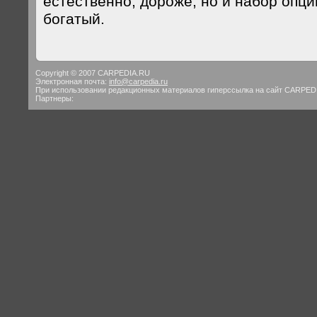
естественно, дороже, но и набор опци
богатый.
Copyright © 2007 CARPEDIA.RU
Электронная почта:
info@carpedia.ru
При использовании редакционных материалов гиперссылка на сайт CARPED
Партнеры: