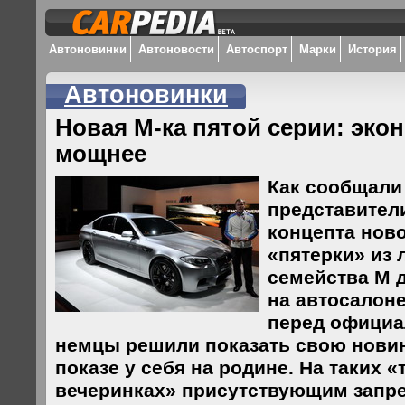
Автоновинки
Автоновости
Автоспорт
Марки
История
Автоновинки
Новая М-ка пятой серии: эко
мощнее
Как сообщали
представител
концепта нов
«пятерки» из 
семейства М 
на автосалоне
перед официа
немцы решили показать свою новин
показе у себя на родине. На таких 
вечеринках» присутствующим запр