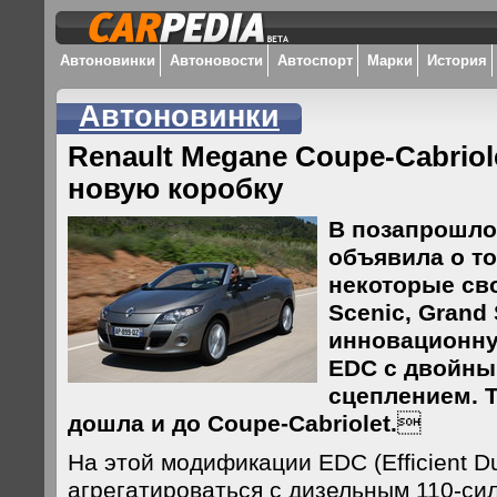
Автоновинки
Автоновости
Автоспорт
Марки
История
Автоновинки
Renault Megane Coupe-Cabriol
новую коробку
В позапрошло
объявила о то
некоторые св
Scenic, Grand 
инновационну
EDC с двойн
сцеплением. 
дошла и до Coupe-Cabriolet.

На этой модификации EDC (Efficient Du
агрегатироваться с дизельным 110-си