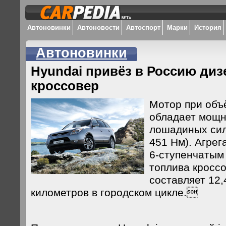
Автоновинки
Автоновости
Автоспорт
Марки
История
Автоновинки
Hyundai привёз в Россию ди
кроссовер
Мотор при объ
обладает мощн
лошадиных сил
451 Нм). Агрег
6-ступенчатым
топлива кросс
составляет 12,
километров в городском цикле.