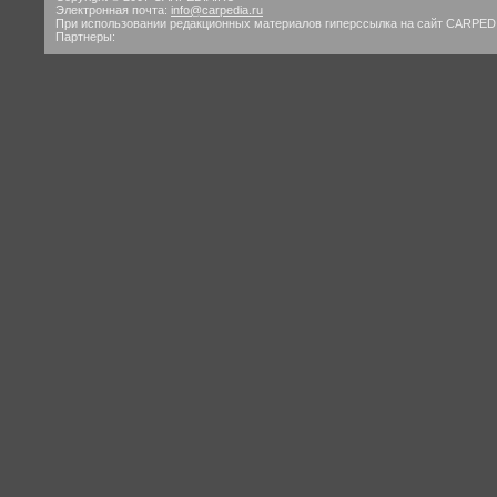
Электронная почта:
info@carpedia.ru
При использовании редакционных материалов гиперссылка на сайт CARPED
Партнеры: