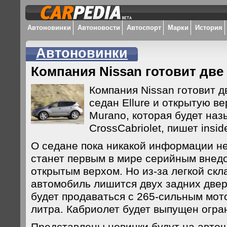
Автоновинки
Автоновости
Автоспорт
Марки
История
Автоновинки
Компания Nissan готовит две
Компания Nissan готовит д
седан Ellure и открытую в
Murano, которая будет наз
CrossCabriolet, пишет insi
О седане пока никакой информации не
станет первым в мире серийным внед
открытым верхом. Но из-за легкой с
автомобиль лишится двух задних две
будет продаваться с 265-сильным мот
литра. Кабриолет будет выпущен огр