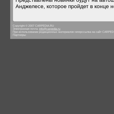
Представлены новинки будут на автош
Анджелесе, которое пройдет в конце н
Copyright © 2007 CARPEDIA.RU
Электронная почта:
info@carpedia.ru
При использовании редакционных материалов гиперссылка на сайт CARPED
Партнеры: