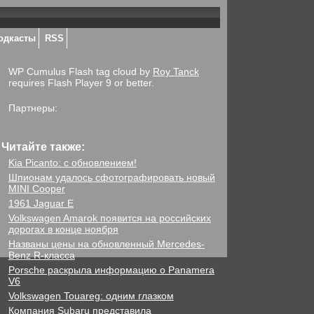
одкасты
RSS
WP Cumulus Flash tag cloud by
Roy Tanck
requires Flash Player 9 or better.
Партнеры:
Читайте также:
Kia Picanto: с обновлением!
Шпионам удалось сфотографировать новый
MINI Cooper
1961 Jaguar E
Volkswagen Amarok появится на российских
дорогах в конце ноября
Названы цены на обновленный Mercedes-
Benz R-класса
Porsche раскрыла информацию о Panamera
V6
Volkswagen Touareg: одним глазком
Компания Subaru представила