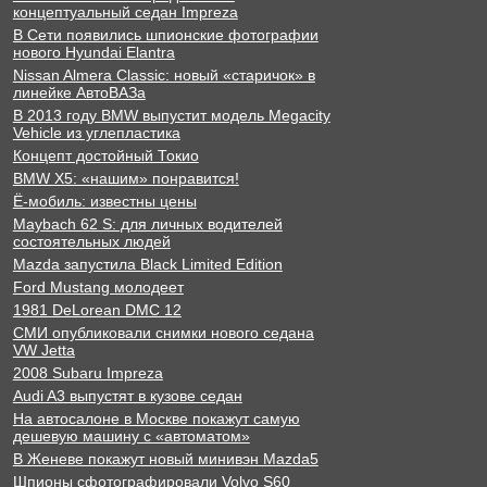
концептуальный седан Impreza
В Сети появились шпионские фотографии
нового Hyundai Elantra
Nissan Almera Classic: новый «старичок» в
линейке АвтоВАЗа
В 2013 году BMW выпустит модель Megacity
Vehicle из углепластика
Концепт достойный Токио
BMW X5: «нашим» понравится!
Ё-мобиль: известны цены
Maybach 62 S: для личных водителей
состоятельных людей
Mazda запустила Black Limited Edition
Ford Mustang молодеет
1981 DeLorean DMC 12
СМИ опубликовали снимки нового седана
VW Jetta
2008 Subaru Impreza
Audi A3 выпустят в кузове седан
На автосалоне в Москве покажут самую
дешевую машину с «автоматом»
В Женеве покажут новый минивэн Mazda5
Шпионы сфотографировали Volvo S60