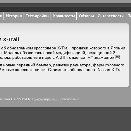
ки
История
Тест-драйвы
Краш-тесты
Обзоры
Интересности
П
X-Trail
об обновленном кроссовере X-Trail, продажи которого в Японии
я. Модель обзавелась новой модификацией, оснащенной 2-
телем, работающим в паре с АКПП, отмечает «Финамавто».
ил новые передний бампер, решетку радиатора, фары головного
мовые колесные диски. Стоимость обновленного Nissan X-Trail
на сайт CARPEDIA.RU (
www.carpedia.ru
) обязательна.