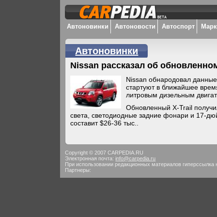
Автоновинки
Автоновости
Автоспорт
Мар
Автоновинки
Nissan рассказал об обновленном 
Nissan обнародовал данные 
стартуют в ближайшее врем
литровым дизельным двига
Обновленный X-Trail получ
света, светодиодные задние фонари и 17-дюй
составит $26-36 тыс..
Copyright © 2007 CARPEDIA.RU
Электронная почта:
info@carpedia.ru
При использовании редакционных материалов гиперссылка 
Партнеры: