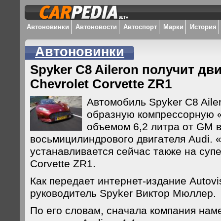
Автоновинки
Автоновости
Автоспорт
Марки
История
Автоновинки
Spyker C8 Aileron получит дв
Chevrolet Corvette ZR1
Автомобиль Spyker C8 Aile
образную компрессорную 
объемом 6,2 литра от GM в
восьмицилиндрового двигателя Audi.
устанавливается сейчас также на супе
Corvette ZR1.
Как передает интернет-издание Autovi
руководитель Spyker Виктор Мюллер.
По его словам, сначала компания нам