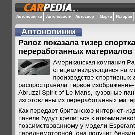
Автоновинки
Автоновости
Автоспорт
Марки
История
Автоновинки
Panoz показала тизер спортка
переработанных материалов
Американская компания Pa
специализирующаяся на м
производстве спортивных 
распространила первое изображение-
Abruzzi Spirit of Le Mans, кузовные па
изготовлены из переработанных мате
Как передает британское интернет-изд
панели будут крепиться к алюминиево
позаимствованному у модели Esperant
переднемоторной, она получит бензин