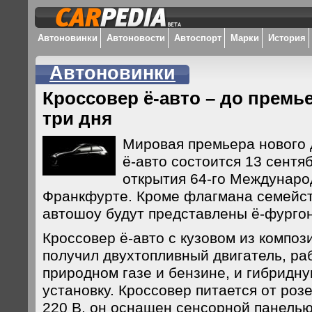
Автоновинки
Автоновости
Автоспорт
Марки
История
Автоновинки
Кроссовер ё-авто – до премь
три дня
Мировая премьера нового 
ё-авто состоится 13 сентяб
открытия 64-го Междунаро
Франкфурте. Кроме флагмана семейст
автошоу будут представлены ё-фургон
Кроссовер ё-авто с кузовом из компо
получил двухтопливный двигатель, р
природном газе и бензине, и гибридн
установку. Кроссовер питается от роз
220 В, он оснащен сенсорной панелью