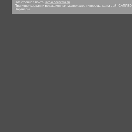
Электронная почта:
info@carpedia.ru
При использовании редакционных материалов гиперссылка на сайт CARPED
Партнеры: