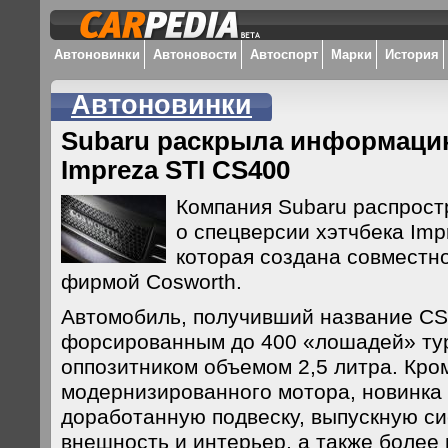
Автоновинки
Автоновости
Автоспорт
Марки
История
Автоновинки
Subaru раскрыла информаци
Impreza STI CS400
Компания Subaru распрос
о спецверсии хэтчбека Imp
которая создана совместно
фирмой Cosworth.
Автомобиль, получивший название CS
форсированным до 400 «лошадей» т
оппозитником объемом 2,5 литра. Кро
модернизированного мотора, новинка 
доработанную подвеску, выпускную с
внешность и интерьер, а также боле