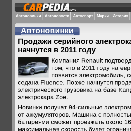
Автоновинки
Автоновости
Автоспорт
Марки
История
Автоновинки
Продажи серийного электрока
начнутся в 2011 году
Компания Renault подтве
том, что в 2011 году на е
появится электромобиль, 
седана Fluence. Позже начнутся про
электрического грузовика на базе Ka
электрокара Zoe.
Новинки получат 94-сильные электро
от аккумуляторов. Машина с полност
батареями сможет проезжать около 16
максимальная скорость будет огранич