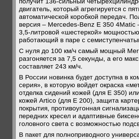
получит 136-сильный четырехцилинд
двигатель, который агрегируется с пя
автоматической коробкой передач. П
версия – Mercedes-Benz E 350 4Matic
3,5-литровой «шестеркой» мощностью 
работающий в паре с семиступенчаты
С нуля до 100 км/ч самый мощный Mer
разгоняется за 7,5 секунды, а его ма
составляет 243 км/ч.
В России новинка будет доступна в к
серия», в которую войдет окраска «ме
отделка сидений кожей (для Е 350) ил
кожей Artico (для Е 200), защита карт
покрытия, противоугонная сигнализац
передних кресел и адаптивные биксе
головного света с возможностью подсв
В пакет для полноприводного универс