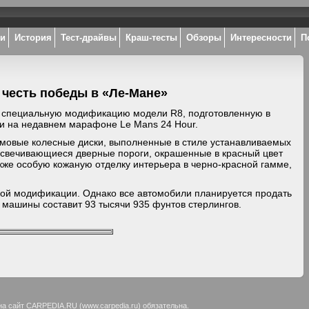
ки
История
Тест-драйвы
Краш-тесты
Обзоры
Интересности
П
 честь победы в «Ле-Мане»
а специальную модификацию модели R8, подготовленную в
и на недавнем марафоне Le Mans 24 Hour.
мовые колесные диски, выполненные в стиле устанавливаемых
одсвечивающиеся дверные пороги, окрашенные в красный цвет
кже особую кожаную отделку интерьера в черно-красной гамме,
кой модификации. Однако все автомобили планируется продать
 машины составит 93 тысячи 935 фунтов стерлингов.
на сайт CARPEDIA.RU (
www.carpedia.ru
) обязательна.