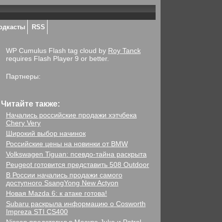
одкасты
RSS
WP Cumulus Flash tag cloud by
Roy Tanck
requires Flash Player 9 or better.
Партнеры:
Читайте также:
Начались российские продажи хэтчбека
Chery Very
Широкий выбор начинок
Российские цены на новинки от BMW
Volkswagen Tiguan: псевдо-тайна раскрыта
Peugeot готовится представить 508 Outdoor
В России начались продажи самого
доступного SsangYong New Actyon
Новая Mazda 6: к атаке готова!
Subaru раскрыла информацию о Cosworth
Impreza STI CS400