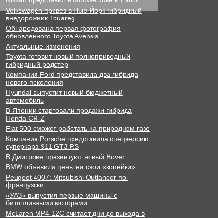
Nissan представил в Москве Juke и Patrol
Volkswagen привез в Нью-Йорк гибридный
внедорожник Touareg
Обнародована первая фотография
обновленного Toyota Avensis
Актуальные изменения
Toyota готовит новый полноприводный
гибридный родстер
Компания Ford представила два гибрида
нового поколения
Hyundai выпустит новый бюджетный
автомобиль
В Японии стартовали продажи гибрида
Honda CR-Z
Fiat 500 сможет работать на природном газе
Компания Porsche представила спецверсию
суперкара 911 GT3 RS
В Дмитрове презентуют новый Hover
BMW объявила цены на свои «копейки»
Peugeot 4007: Mitsubishi Outlander по-
французски
«УАЗ» выпустил первые машины с
битопливными моторами
McLaren MP4-12C считает дни до выхода в