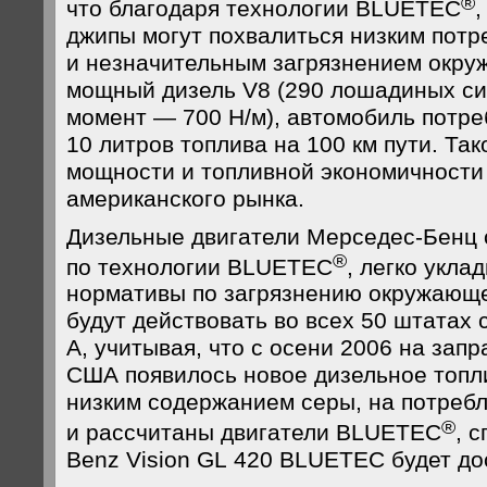
®
что благодаря технологии BLUETEC
джипы могут похвалиться низким пот
и незначительным загрязнением окр
мощный дизель V8 (290 лошадиных си
момент — 700 Н/м), автомобиль потре
10 литров топлива на 100 км пути. Та
мощности и топливной экономичности
американского рынка.
Дизельные двигатели Мерседес-Бенц
®
по технологии BLUETEC
, легко укла
нормативы по загрязнению окружающе
будут действовать во всех 50 штатах с
А, учитывая, что с осени 2006 на зап
США появилось новое дизельное топл
низким содержанием серы, на потребл
®
и рассчитаны двигатели BLUETEC
, 
Benz Vision GL 420 BLUETEC будет до