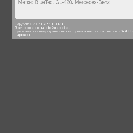
Метки:
BlueTec
,
GL-420
,
Mercedes-Benz
Copyright © 2007 CARPEDIA.RU
Электронная почта:
info@carpedia.ru
При использовании редакционных материалов гиперссылка на сайт CARPED
Партнеры: