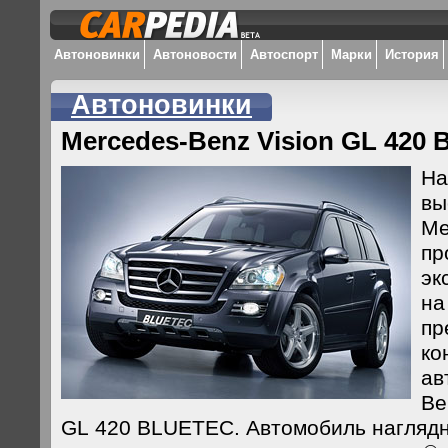
Автоновинки
Автоновости
Автоспорт
Марки
История
Автоновинки
Mercedes-Benz Vision GL 420 B
На
вы
Ме
пр
эк
на
пр
ко
ав
Be
GL 420 BLUETEC. Автомобиль наглядн