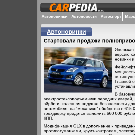
Автоновинки
Автоновости
Автоспорт
Мар
Автоновинки
Стартовали продажи полнопривод
Японская 
версию хэ
новинки и
Фейслифт
мощностью
пятиступе
Главной о
устанавл
В базовую
электростеклоподъемники передних дверей,
эйрбеги, коленная подушка безопасности дл
автомобиля на “механике” обойдется в 615 0
трехдверку придется выложить 660 000 рубле
КПП.
Модификация GLX в дополнение к приведенн
противотуманками, круиз-контролем, электр