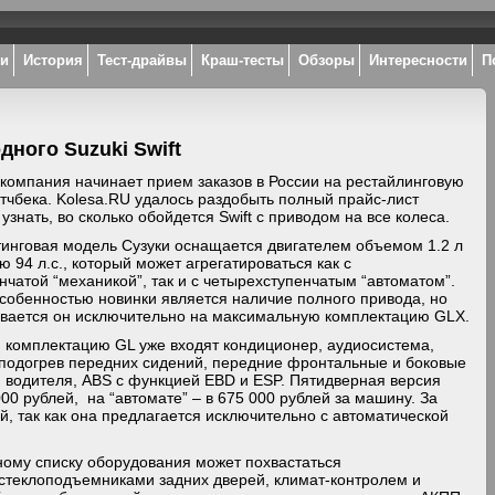
ки
История
Тест-драйвы
Краш-тесты
Обзоры
Интересности
П
ного Suzuki Swift
компания начинает прием заказов в России на рестайлинговую
тчбека. Kolesa.RU удалось раздобыть полный прайс-лист
 узнать, во сколько обойдется Swift с приводом на все колеса.
инговая модель Сузуки оснащается двигателем объемом 1.2 л
 94 л.с., который может агрегатироваться как с
нчатой “механикой”, так и с четырехступенчатым “автоматом”.
собенностью новинки является наличие полного привода, но
ивается он исключительно на максимальную комплектацию GLX.
 комплектацию GL уже входят кондиционер, аудиосистема,
 подогрев передних сидений, передние фронтальные и боковые
я водителя, ABS с функцией EBD и ESP. Пятидверная версия
00 рублей, на “автомате” – в 675 000 рублей за машину. За
й, так как она предлагается исключительно с автоматической
ому списку оборудования может похвастаться
остеклоподъемниками задних дверей, климат-контролем и