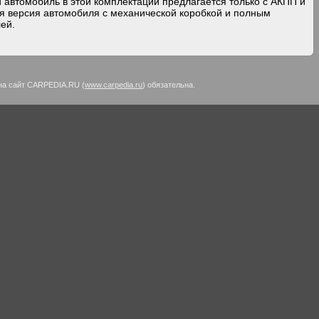
автомобиль в этой комплектации предлагается только с АКПП и
ая версия автомобиля с механической коробкой и полным
ей.
на сайт CARPEDIA.RU (
www.carpedia.ru
) обязательна.