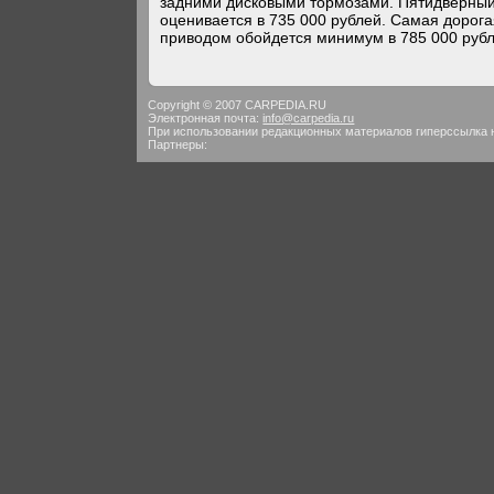
задними дисковыми тормозами. Пятидверный 
оценивается в 735 000 рублей. Самая дорог
приводом обойдется минимум в 785 000 рубл
Copyright © 2007 CARPEDIA.RU
Электронная почта:
info@carpedia.ru
При использовании редакционных материалов гиперссылка 
Партнеры: