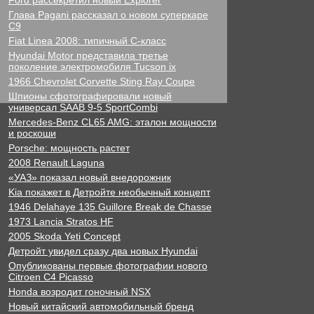
Ford рассекретил новый Explorer
Глава Pagani рассказал о новом суперкаре
C9
Fiat Linea 2008: типичный С-класс
Hyundai Motor представила третье
поколение электромобиля Tucson ix
1966 Chevrolet Corvette Sting Ray Coupe
Шпионы сфотографировали новый
универсал SAAB 9-5 SportCombi
Mercedes-Benz CL65 AMG: эталон мощности
и роскоши
Porsche: мощность растет
2008 Renault Laguna
«УАЗ» показал новый внедорожник
Kia покажет в Детройте необычный концепт
1946 Delahaye 135 Guillore Break de Chasse
1973 Lancia Stratos HF
2005 Skoda Yeti Concept
Детройт увидел сразу два новых Hyundai
Опубликованы первые фотографии нового
Citroen C4 Picasso
Honda возродит гоночный NSX
Новый китайский автомобильный бренд