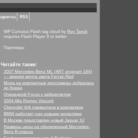
одкасты
RSS
WP Cumulus Flash tag cloud by
Roy Tanck
requires Flash Player 9 or better.
Партнеры:
Читайте также:
2007 Mercedes-Benz ML (ART program 164)
— зимняя мечта цвета Ferrari Red
Мода на компактные кроссоверы добралась
до Кореи
Очередной Focus с кабриолетом
2004 Alfa Romeo Visconti
Chevrolet Volt превратили в компактвэн
BMW работает над новыми моделями
В Москве представлен новый Jaguar XJ
Названы цены на обновленный Mercedes-
Benz R-класса