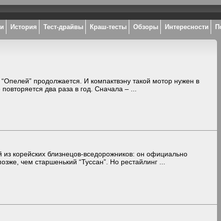
ки
История
Тест-драйвы
Краш-тесты
Обзоры
Интересности
П
“Опелей” продолжается. И компактвэну такой мотор нужен в
повторяется два раза в год. Сначала – ...
 из корейских близнецов-вседорожников: он официально
озже, чем старшенький “Туссан”. Но рестайлинг ...