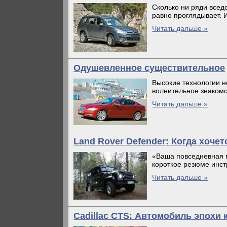
Сколько ни ряди всед
равно проглядывает. И
Читать дальше »
Одушевленное существительное
Высокие технологии не
волнительное знакомс
Читать дальше »
Land Rover Defender: Когда хоче
«Ваша повседневная м
короткое резюме инст
Читать дальше »
Cadillac CTS: Автомобиль эпохи