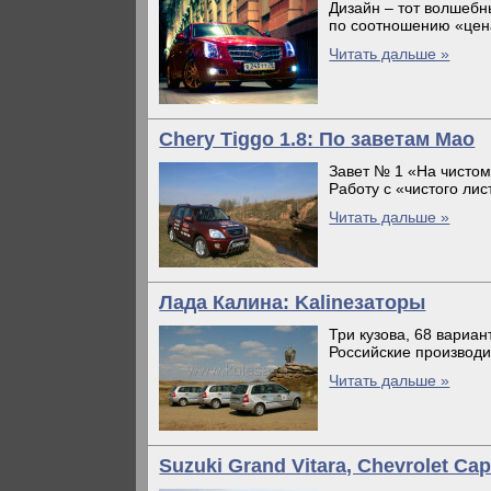
Дизайн – тот волшебн
по соотношению «цена
Читать дальше »
Chеry Tiggo 1.8: По заветам Мао
Завет № 1 «На чисто
Работу с «чистого лис
Читать дальше »
Лада Калина: Kalinезаторы
Три кузова, 68 вариан
Российские производи
Читать дальше »
Suzuki Grand Vitara, Chevrolet Ca