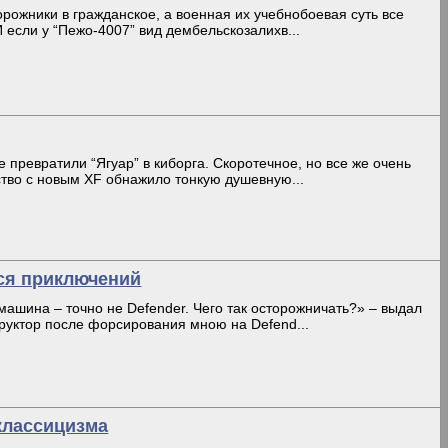
орожники в гражданское, а военная их учебнобоевая суть все
 если у “Пежо-4007” вид дембельскозалихв...
 превратили “Ягуар” в киборга. Скоротечное, но все же очень
тво с новым XF обнажило тонкую душевную...
тся приключений
ашина – точно не Defender. Чего так осторожничать?» – выдал
руктор после форсирования мною на Defend...
 классицизма