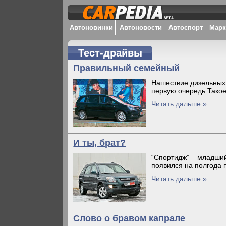
Автоновинки
Автоновости
Автоспорт
Мар
Тест-драйвы
Правильный семейный
Нашествие дизельных 
первую очередь.Такое 
Читать дальше »
И ты, брат?
“Спортидж” – младший
появился на полгода п
Читать дальше »
Слово о бравом капрале