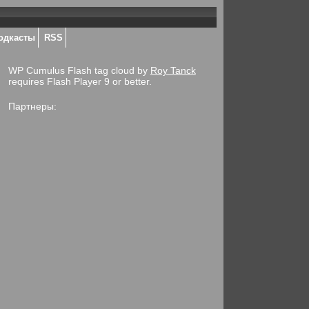
одкасты
RSS
WP Cumulus Flash tag cloud by
Roy Tanck
requires Flash Player 9 or better.
Партнеры: