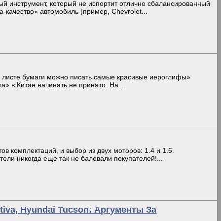
ый инструмент, который не испортит отлично сбалансированный
-качество» автомобиль (пример, Chevrolet...
м листе бумаги можно писать самые красивые иероглифы»
та» в Китае начинать не принято. На ...
тов комплектаций, и выбор из двух моторов: 1.4 и 1.6.
тели никогда еще так не баловали покупателей!...
ptiva, Hyundai Tucson: Аргументы За