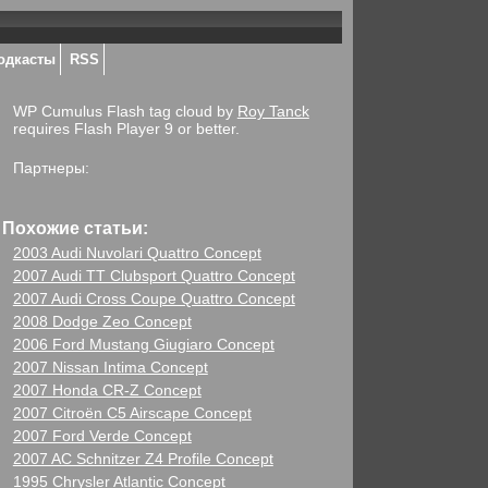
одкасты
RSS
WP Cumulus Flash tag cloud by
Roy Tanck
requires Flash Player 9 or better.
Партнеры:
Похожие статьи:
2003 Audi Nuvolari Quattro Concept
2007 Audi TT Clubsport Quattro Concept
2007 Audi Cross Coupe Quattro Concept
2008 Dodge Zeo Concept
2006 Ford Mustang Giugiaro Concept
2007 Nissan Intima Concept
2007 Honda CR-Z Concept
2007 Citroёn C5 Airscape Concept
2007 Ford Verde Concept
2007 AC Schnitzer Z4 Profile Concept
1995 Chrysler Atlantic Concept