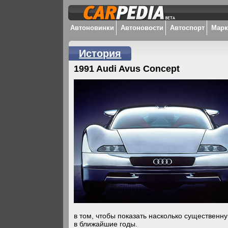
Автоновинки
Автоновости
Автоспорт
Мар
История
1991 Audi Avus Concept
в том, чтобы показать насколько существенн
в ближайшие годы.