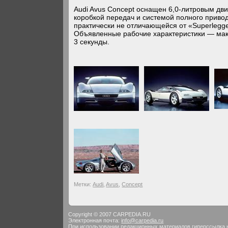
Audi Avus Concept оснащен 6,0-литровым д
коробкой передач и системой полного привод
практически не отличающейся от «Superlegge
Объявленные рабочие характеристики — макс
3 секунды.
Метки:
Audi
,
Avus
,
Concept
Copyright © 2007 CARPEDIA.RU
Электронная почта:
info@carpedia.ru
При использовании редакционных материалов гиперссылка 