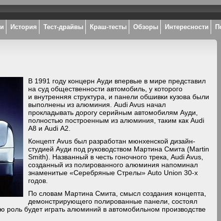
ки
История
Тест-драйвы
Краш-тесты
Обзоры
Интересности
П
В 1991 году концерн Ауди впервые в мире представил
на суд общественности автомобиль, у которого
и внутренняя структура, и панели обшивки кузова были
выполнены из алюминия. Audi Avus начал
прокладывать дорогу серийным автомобилям Ауди,
полностью построенным из алюминия, таким как Audi
A8 и Audi A2.
Концепт Avus был разработан мюнхенской дизайн-
студией Ауди под руководством Мартина Смита (Martin
Smith). Названный в честь гоночного трека, Audi Avus,
созданный из полированного алюминия напоминал
знаменитые «Серебряные Стрелы» Auto Union 30-х
годов.
По словам Мартина Смита, смысл создания концепта,
демонстрирующего полированные панели, состоял
ую роль будет играть алюминий в автомобильном производстве