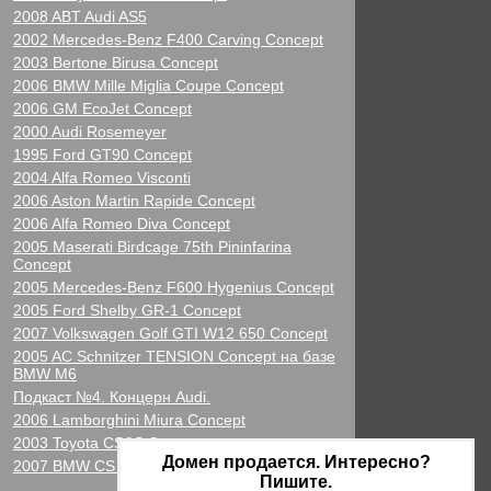
2008 ABT Audi AS5
2002 Mercedes-Benz F400 Carving Concept
2003 Bertone Birusa Concept
2006 BMW Mille Miglia Coupe Concept
2006 GM EcoJet Concept
2000 Audi Rosemeyer
1995 Ford GT90 Concept
2004 Alfa Romeo Visconti
2006 Aston Martin Rapide Concept
2006 Alfa Romeo Diva Concept
2005 Maserati Birdcage 75th Pininfarina
Concept
2005 Mercedes-Benz F600 Hygenius Concept
2005 Ford Shelby GR-1 Concept
2007 Volkswagen Golf GTI W12 650 Concept
2005 AC Schnitzer TENSION Concept на базе
BMW M6
Подкаст №4. Концерн Audi.
2006 Lamborghini Miura Concept
2003 Toyota CS&S Concept
Домен продается. Интересно?
2007 BMW CS Concept
Пишите.