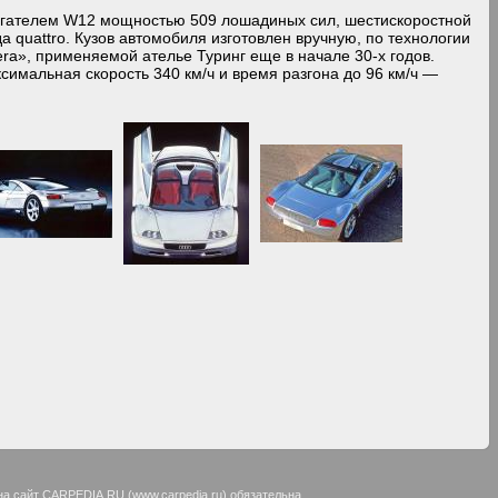
вигателем W12 мощностью 509 лошадиных сил, шестискоростной
а quattro. Кузов автомобиля изготовлен вручную, по технологии
ra», применяемой ателье Туринг еще в начале 30-х годов.
имальная скорость 340 км/ч и время разгона до 96 км/ч —
на сайт CARPEDIA.RU (
www.carpedia.ru
) обязательна.