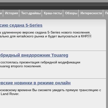
ки
История
Тест-драйвы
Краш-тесты
Обзоры
Интересности
П
ию седана 5-Series
удлиненную версию седана 5-Series нового поколения.
льно для китайского рынка и будет выпускаться в КНР.
гибридный внедорожник Touareg
 состоялась презентация гибридной модификации
ouareg второго поколения.
невские новинки в режиме онлайн
московскому времени Вы сможете увидеть прямую трансляцию с
 Land Rover.