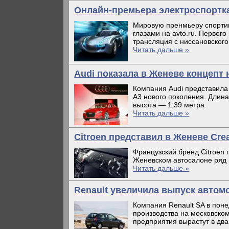
Онлайн-премьера электроспорткар
Мировую пренмьеру спортив
глазами на avto.ru. Первог
трансляция с ниссановского
Читать дальше »
Audi показала в Женеве концепт
Компания Audi представила
А3 нового поколения. Длина
высота — 1,39 метра.
Читать дальше »
Citroen представил в Женеве Crea
Французский бренд Citroen 
Женевском автосалоне ряд 
Читать дальше »
Renault увеличила выпуск автом
Компания Renault SA в поне
производства на московско
предприятия вырастут в два