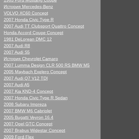
1965 Ford Mustang Coupe
История Mercedes-Benz
VOLVO XC60 Concept
2007 Honda Civic Type R
2007 Audi TT Clubsport Quattro Concept
Honda Accord Coupe Concept
1981 DeLorean DMC 12
2007 Audi R8
2007 Audi S5
История Chevrolet Camaro
2007 Lumma Design CLR 500 RS BMW M5
2005 Maybach Exelero Concept
2007 Audi Q7 V12 TDI
2007 Audi A5
2007 Kia KND-4 Concept
2007 Honda Civic Type R Sedan
2008 Subaru Impreza
2007 BMW M6 Cabriolet
2005 Bugatti Veyron 16.4
2007 Opel GTC Concept
2007 Brabus Widestar Concept
2009 Ford Flex