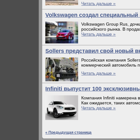
Читать дальше »
Volkswagen создал специальный
Volkswagen Group Rus, доч
российского рынка. В прода
Читать дальше »
Sollers представил свой новый 
Российская компания Solle
коммерческий автомобиль п
Читать дальше »
Infiniti выпустит 100 эксклюзив
Компания Infiniti намерена
Как ожидается, таких автом
Читать дальше »
« Предыдущая страница