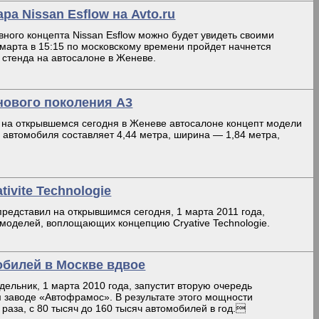
а Nissan Esflow на Avto.ru
ного концепта Nissan Esflow можно будет увидеть своими
о марта в 15:15 по московскому времени пройдет начнется
 стенда на автосалоне в Женеве.
 нового поколения А3
 на открывшемся сегодня в Женеве автосалоне концепт модели
 автомобиля составляет 4,44 метра, ширина — 1,84 метра,
tivite Technologie
представил на открывшимся сегодня, 1 марта 2011 года,
моделей, воплощающих концепцию Crуative Technologie.
обилей в Москве вдвое
дельник, 1 марта 2010 года, запустит вторую очередь
м заводе «Автофрамос». В результате этого мощности
 раза, с 80 тысяч до 160 тысяч автомобилей в год.