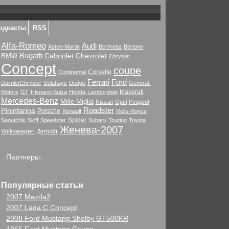
одкасты
RSS
Alfa-Romeo
Audi
Aston-Martin
Berlinetta
Bertone
Bugatti
Cabriolet
Chevrolet
BMW
Chrysler
Concept
coupe
Corvette
Continental
Ford
Ferrari
DaimlerChrysler
Delahaye
Dodge
General-
Maserati
Motors
GT
Hispano-Suiza
Honda
Lamborghini
Mercedes-Benz
Mille-Miglia
Nissan
Opel
Peugeot
Roadster
Pininfarina
Porsche
Renault
Rolls-Royce
Spider
Saoutchik
Skiff
Speedster
Subaru
Touring
Toyota
Женева-2007
Volkswagen
Детройт
Партнеры:
Популярные статьи
2007 Mazda2
2007 Lada C Concept
2008 Ford Mustang Shelby GT500KR