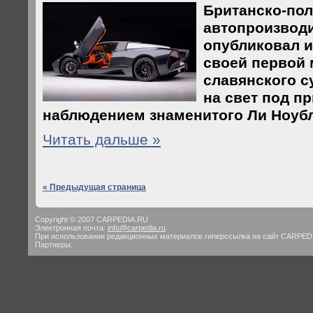
Британско-по
автопроизводи
опубликовал 
своей первой 
славянского с
на свет под п
наблюдением знаменитого Ли Ноубл
Читать дальше »
« Предыдущая страница
Copyright © 2007 CARPEDIA.RU
Электронная почта:
info@carpedia.ru
При использовании редакционных материалов гиперссылка на сайт CARPED
Партнеры: