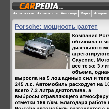
Автоновинки
Автоновости
Автоспорт
Марки
История
Porsche: мощность растет
Компания Por
объявила о м
дизельного м
агрегатируют
Cayenne. Мото
все те же 3 ли
объема, одна
выросла на 5 лошадиных сил и тепе
245 л.с. Автомобиль расходует на 1
всего 7,2 литра дизтоплива, а
выбросы отравляющего атмосферу 
отметки 189 г/км. Благодаря работе
Porsche автомобиль разгоняется с н