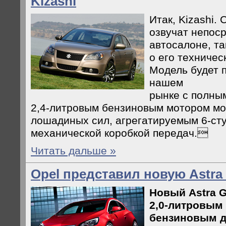
Kizashi
Итак, Kizashi.
озвучат непос
автосалоне, та
о его техниче
Модель будет 
нашем
рынке с полны
2,4-литровым бензиновым мотором м
лошадиных сил, агрегатируемым 6-ст
механической коробкой передач.
Читать дальше »
Opel представил новую Astra
Новый Astra 
2,0-литровым
бензиновым д