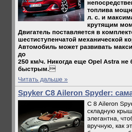
непосредств
топлива мощн
л. с. и макси
крутящим мом
Двигатель поставляется в комплект
шестиступенчатой механической ко
Автомобиль может развивать макс
до
250 км/ч. Никогда еще Opel Astra не
быстрым.

Читать дальше »
Spyker C8 Aileron Spyder: сам
C 8 Aileron Sp
складную крыш
элегантна, что
вручную, как э