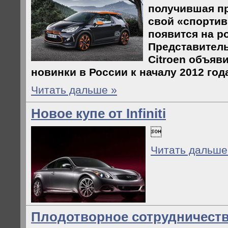
получившая пр
свой «спортив
появится на р
Представител
Citroen объяв
новинки в России к началу 2012 год
Читать дальше »
Новое купе от Infiniti

Читать дальше
Плодотворное сотрудничест