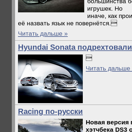
большинства б
игрушек. Но
иначе, как про
её назвать язык не повернётся.
Читать дальше »
Hyundai Sonata подрехтовали

Читать дальше
Racing по-русски
Новая версия
хэтчбека DS3 о