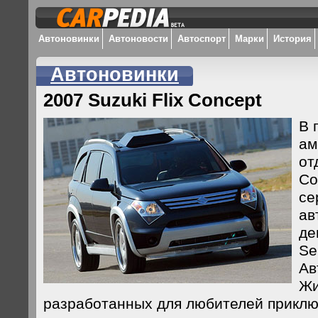
Автоновинки
Автоновости
Автоспорт
Марки
История
Автоновинки
2007 Suzuki Flix Concept
В 
ам
от
Co
се
ав
де
Se
Ав
Жи
разработанных для любителей прикл