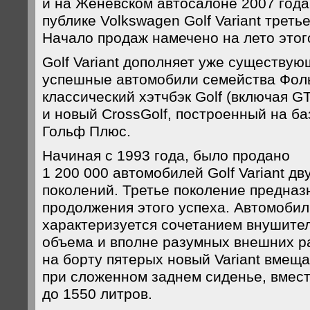
и на Женевском автосалоне 2007 год
публике Volkswagen Golf Variant треть
Начало продаж намечено на лето этого
Golf Variant дополняет уже существую
успешные автомобили семейства Фол
классический хэтчбэк Golf (включая GT,
и новый CrossGolf, построенный на б
Гольф Плюс.
Начиная с 1993 года, было продано
1 200 000 автомобилей Golf Variant д
поколений. Третье поколение предназ
продолжения этого успеха. Автомобиль
характеризуется сочетанием внушите
объема и вполне разумных внешних р
на борту пятерых новый Variant вмеща
при сложенном заднем сиденье, вмес
до 1550 литров.