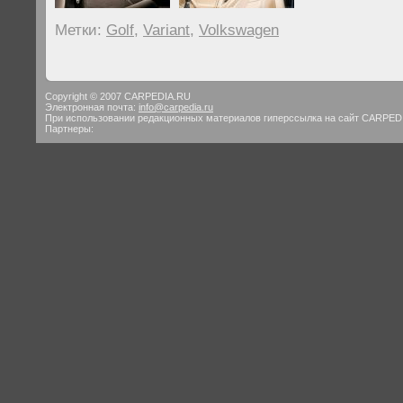
Метки:
Golf
,
Variant
,
Volkswagen
Copyright © 2007 CARPEDIA.RU
Электронная почта:
info@carpedia.ru
При использовании редакционных материалов гиперссылка на сайт CARPED
Партнеры: