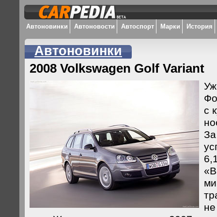
Автоновинки
Автоновости
Автоспорт
Марки
История
Автоновинки
2008 Volkswagen Golf Variant
Уж
Фо
с 
но
За
ус
6,
«В
ми
тр
не