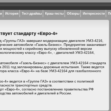
ки
История
Тест-драйвы
Краш-тесты
Обзоры
Интересности
П
твует стандарту «Евро-4»
д «Группы ГАЗ» завершил модернизацию двигателя УМЗ-4216,
рческие автомобили «Газель-Бизнес». Предприятие заканчивает
ых мощностей к серийному выпуску обновленной версии
кологическому классу «Евро-4», - двигателей УМЗ-42164,
втомобиля «Газель-Бизнес» с двигателем УМЗ-42164 стандарта
на 2011 год запланированы дорожные испытания. Также ведется
ора класса «Евро-4» на базе УМЗ-42164 для газобаллонного
о-4» ведется в «Группе ГАЗ» в соответствии с политикой
пасности транспортных средств.
арт «Евро-4», согласно постановлению правительства РФ
одства автомобилей и двигателей в России.