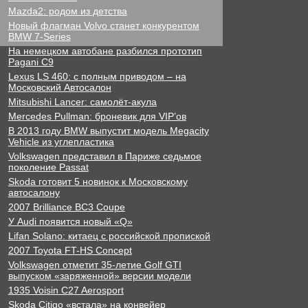
Mazda2: родом из детства
Новый флагман Volvo станет конкурентом
BMW 7-Series
На немецком автобане разбился прототип
Pagani C9
Lexus LS 460: с полным приводом – на
Московский Автосалон
Mitsubishi Lancer: самолёт-акула
Mercedes Pullman: броневик для VIP’ов
В 2013 году BMW выпустит модель Megacity
Vehicle из углепластика
Volkswagen представил в Париже седьмое
поколение Passat
Skoda готовит 5 новинок к Московскому
автосалону
2007 Brilliance BC3 Coupe
У Audi появится новый «Q»
Lifan Solano: китаец с российской пропиской
2007 Toyota FT-HS Concept
Volkswagen отметит 35-летие Golf GTI
выпуском «заряженной» версии модели
1935 Voisin C27 Aerosport
Skoda Citigo «встала» на конвейер