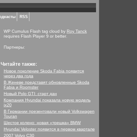
одкасты
RSS
WP Cumulus Flash tag cloud by
Roy Tanck
requires Flash Player 9 or better.
Партнеры:
Читайте также:
Новое поколение Skoda Fabia появится
через два года
В Женеве представят обновленные Skoda
Fabia и Roomster
Новый Polo GTI: старт дан
Компания Hyundai показала новую модель
ix20
В Германии презентовали новый Volkswagen
Touran
Шестое колено: новая «трешка» BMW
Hyundai Veloster появится в первом квартале
2007 Volvo C30