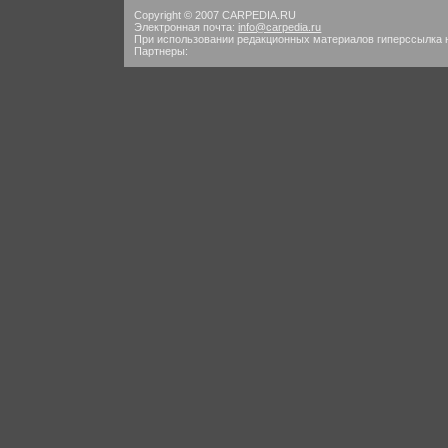
Copyright © 2007 CARPEDIA.RU
Электронная почта:
info@carpedia.ru
При использовании редакционных материалов гиперссылка 
Партнеры: