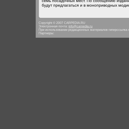
семь посадочных мест. По сообщению издани
будут предлагаться и в моноприводных моди
Copyright © 2007 CARPEDIA.RU
Электронная почта:
info@carpedia.ru
При использовании редакционных материалов гиперссылка 
Партнеры: