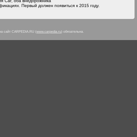
я Car, оба внедорожника
фикациях. Первый должен появиться к 2015 году.
на сайт CARPEDIA.RU (
www.carpedia.ru
) обязательна.