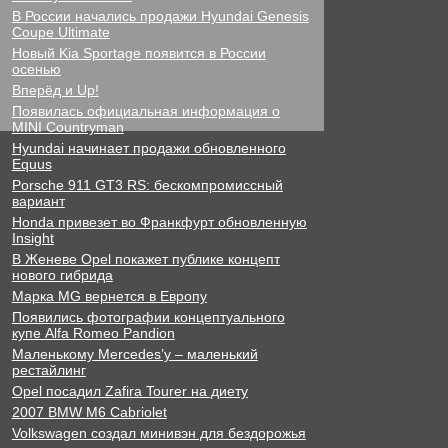
В России начались продажи Hyundai Genesis
Coupe Ultimate
Новый Kia Sportage появится в России
осенью
Вперёд и Up!
Появилась официальная информация о
MINI Countryman
Hyundai начинает продажи обновленного
Equus
Porsche 911 GT3 RS: бескомпромиссный
вариант
Honda привезет во Франкфурт обновленную
Insight
В Женеве Opel покажет публике концепт
нового гибрида
Марка MG вернется в Европу
Появились фотографии концептуального
купе Alfa Romeo Pandion
Маленькому Mercedes’у – маленький
рестайлинг
Opel посадил Zafira Tourer на диету
2007 BMW M6 Cabriolet
Volkswagen создал минивэн для бездорожья