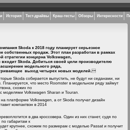
ки
История
Тест-драйвы
Краш-тесты
Обзоры
Интересности
П
омпания Skoda к 2018 году планирует серьезное
е собственных продаж. Этот план разработан в рамках
й стратегии концерна Volkswagen,
 входит Skoda. Добиться своей цели производителю
расширение модельного ряда,
тривающее выход четырех новых моделей.

торые Skoda собирается выпустить, не будут ни седанами, ни
. Планируется, что место Roomster в модельном ряду займут
твэна, схожих по
с моделями Volkswagen Sharan и Touran.
ы на платформе Volkswagen, а от Skoda получат дизайн
тавит компактвэн в 2014
ревоплотится в два кроссовера. Один из них станет, судя по
 по габаритам к
удет крупнее, схожим по размерам с моделью Passat и получит