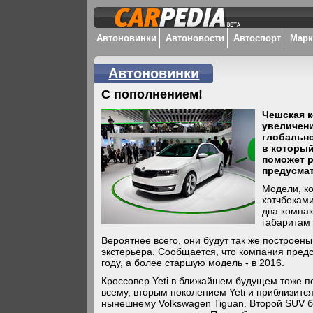
Автоновинки
Автоновости
Автоспорт
Мар
Автоновинки
С пополнением!
Чешская к
увеличени
глобально
в который
поможет 
предусма
Модели, ко
хэтчбеками
два компак
габаритам 
Вероятнее всего, они будут так же построен
экстерьера. Сообщается, что компания предс
году, а более старшую модель - в 2016.
Кроссовер Yeti в ближайшем будущем тоже пе
всему, вторым поколением Yeti и приблизится
нынешнему Volkswagen Tiguan. Второй SUV б