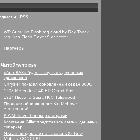
одкасты
RSS
WP Cumulus Flash tag cloud by
Roy Tanck
requires Flash Player 9 or better.
Партнеры:
Читайте также:
«АвтоВАЗ» будет выпускать два новых
кроссовера
Chrysler показал обновленный седан 300C
1908 Mercedes 140 HP Grand Prix
1924 Hispano-Suiza H6C Tulipwood
Продажи обновленного Kia Mohave
стартовали!
KIA Mohave: берём размерами
Компания Gillet представила самый дешевый
суперкар
Nissan предоставляет «зеленый» New
Mobility CONCEPT