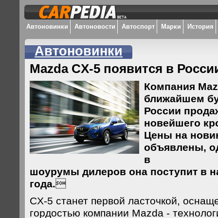
Автоновинки
Автоновости
Автоспорт
Марки
История
Автоновинки
Mazda CX-5 появится в Росси
Компания Maz
ближайшем бу
России прода
новейшего кр
Цены на нови
объявлены, од
в
шоурумы дилеров она поступит в 
года.

CX-5 станет первой ласточкой, оснащ
гордостью компании Mazda - технологи