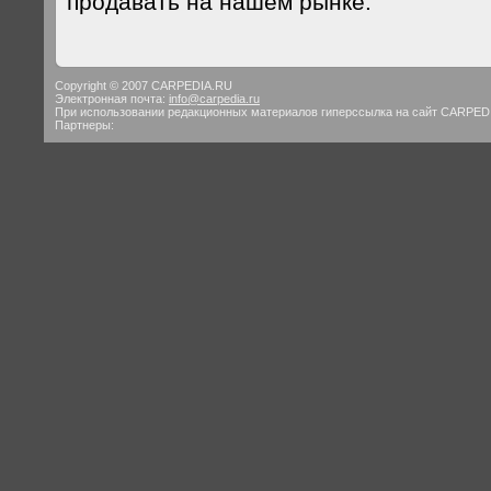
продавать на нашем рынке.
Copyright © 2007 CARPEDIA.RU
Электронная почта:
info@carpedia.ru
При использовании редакционных материалов гиперссылка на сайт CARPED
Партнеры: