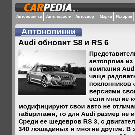
Автоновинки
Автоновости
Автоспорт
Марки
История
Автоновинки
Audi обновит S8 и RS 6
Представител
автопрома из
компания Audi
чаще радоват
поклонников 
версиями сво
если многие 
модифицируют свои авто не отлич
габаритами, то для Audi размер не 
Среди ее шедевров RS 3, с двигат
340 лошадиных и многие другие. В 