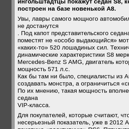
ингольштадтцы покажут седан S8, к
построен на базе новенькой А8.
Увы, лавры самого мощного автомобил
не достанутся
. Под капот представительского седа
поместят не «особо выдающийся» мо
«каких-то» 520 лошадиных сил. Техни
динамические характеристики S8 мерк
Mercedes-Benz S AMG, двигатель кото
мощность 571 л.с.
Как бы там ни было, специалисты из 
создавать монстра, а ограничиться «
По их мнению, такая мощность вполне
седана
VIP-класса.
Для покупателей, которые считают, что
несерьезный показатель, уже в 2012 