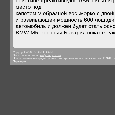
поистине «реактивную» RS6. Пятилит
место под
капотом V-образной восьмерке с дво
и развивающей мощность 600 лошадин
автомобиль и должен будет стать осн
BMW M5, который Бавария покажет уж
Copyright © 2007 CARPEDIA.RU
Электронная почта:
info@carpedia.ru
При использовании редакционных материалов гиперссылка на сайт CARPED
Партнеры: