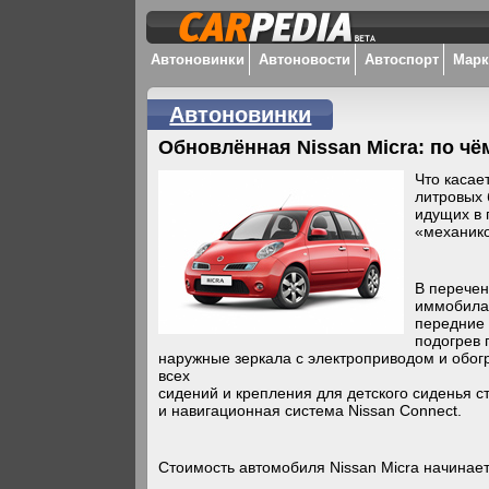
Автоновинки
Автоновости
Автоспорт
Мар
Автоновинки
Обновлённая Nissan Micra: по ч
Что касает
литровых 
идущих в 
«механико
В перечен
иммобилай
передние 
подогрев 
наружные зеркала с электроприводом и обог
всех
сидений и крепления для детского сиденья с
и навигационная система Nissan Connect.
Стоимость автомобиля Nissan Micra начинает