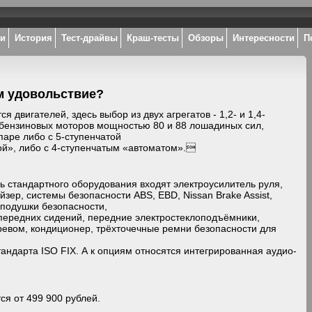
ки
История
Тест-драйвы
Краш-тесты
Обзоры
Интересности
П
ём удовольствие?
ся двигателей, здесь выбор из двух агрегатов - 1,2- и 1,4-
бензиновых моторов мощностью 80 и 88 лошадиных сил,
паре либо с 5-ступенчатой
й», либо с 4-ступенчатым «автоматом».
ь стандартного оборудования входят электроусилитель руля,
зер, системы безопасности ABS, EBD, Nissan Brake Assist,
подушки безопасности,
передних сидений, передние электростеклоподъёмники,
ревом, кондиционер, трёхточечные ремни безопасности для
тандарта ISO FIX. А к опциям относятся интегрированная аудио-
ся от 499 900 рублей.