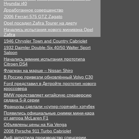
Hyundai i40
Доработанное совершенство
2006 Ferrari 575 GTZ Zagato
Opel посадил Zafira Tourer на диету
Начались испытания нового минивэна Opel
Zafira
1946 Chrysler Town and Country Cabriolet
1932 Daimler Double-Six 40/50 Walter Sport
Saloon
Начались зимние испытания прототипа
Citroen DS4
Флагман на марше – Nissan Shiro
В Россию привезли обновлённый Volvo C30
Ford представил в Детройте прототип нового
кроссовера
BMW представляет китайскую спецверсию
седана 5-й серии
Французы сделали «супер-горячий» хэтчбек
Появились официальные снимки мини-кара
от автора McLaren F1
Объявлены цены на Kia Venga
2008 Porsche 911 Turbo Cabriolet
Audi запустила производство спецсерии,