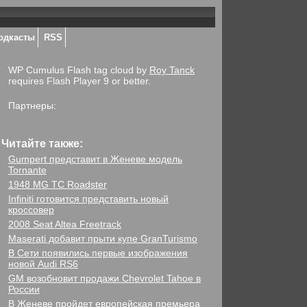
одкасты
RSS
WP Cumulus Flash tag cloud by
Roy Tanck
requires Flash Player 9 or better.
Партнеры:
Читайте также:
Gumpert представит в Женеве модель
Tornante
1948 MG TC Roadster
Infiniti готовится представить новый
кроссовер
2008 Seat Altea Freetrack
Maserati добавит прыти купе GranTurismo
В Сети появились первые изображения
новой Audi RS6
GM возобновит продажи Chevrolet Tahoe в
России
В Женеве пройдет европейская премьера