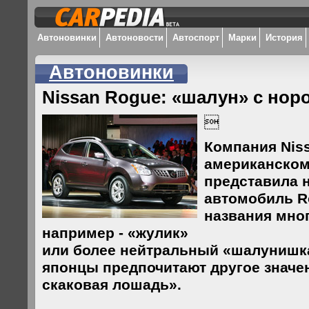
Автоновинки
Автоновости
Автоспорт
Марки
История
Автоновинки
Nissan Rogue: «шалун» с нор

Компания Niss
американском
представила н
автомобиль Ro
названия мно
например - «жулик»
или более нейтральный «шалунишка
японцы предпочитают другое значен
скаковая лошадь».