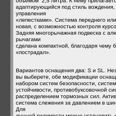
объемом 2,5 литра. К нему прилагает
адаптирующийся под стиль вождения,
управления
«лепестками». Система переднего или
новая, с возможностью контроля курс
Задняя многорычажная подвеска с а
рычагами
сделана компактной, благодаря чему 
«пострадал».
Вариантов оснащения два: S и SL. Нез
вы выберете, обе модификации осна
набором систем безопасности, систе
устойчивости, противобуксовочной си
распределением тормозных сил. Акти
система слежения за давлением в шин
Для
лучшей видимости можно установить 