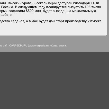
али. Высокий уровень локализации доступен благодаря 11-ти
 Россию. В следующем году планируется выпустить 105 тысяч
оторый составили $500 млн, будет выведен на максимальную
 работе.
ство седанов, а в мае будет дан старт производству хэтчбека.
.
на сайт CARPEDIA.RU (
www.carpedia.ru
) обязательна.