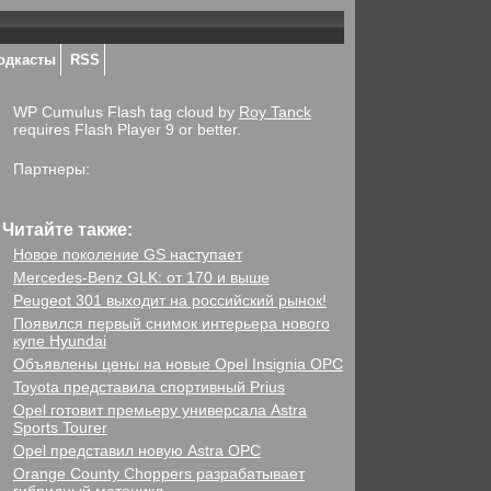
одкасты
RSS
WP Cumulus Flash tag cloud by
Roy Tanck
requires Flash Player 9 or better.
Партнеры:
Читайте также:
Новое поколение GS наступает
Mercedes-Benz GLK: от 170 и выше
Peugeot 301 выходит на российский рынок!
Появился первый снимок интерьера нового
купе Hyundai
Объявлены цены на новые Opel Insignia OPC
Toyota представила спортивный Prius
Opel готовит премьеру универсала Astra
Sports Tourer
Opel представил новую Astra OPC
Orange County Choppers разрабатывает