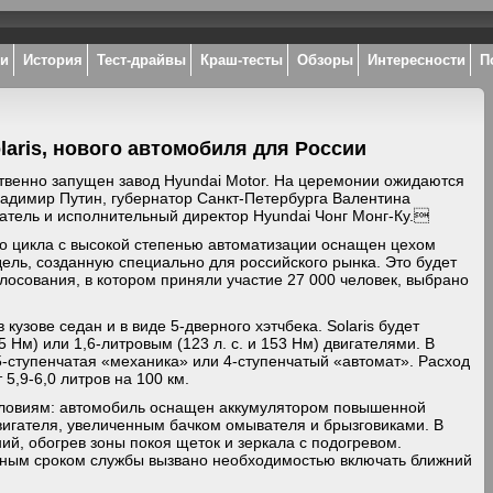
ки
История
Тест-драйвы
Краш-тесты
Обзоры
Интересности
П
laris, нового автомобиля для России
твенно запущен завод Hyundai Motor. На церемонии ожидаются
адимир Путин, губернатор Санкт-Петербурга Валентина
датель и исполнительный директор Hyundai Чонг Монг-Ку.
го цикла с высокой степенью автоматизации оснащен цехом
ель, созданную специально для российского рынка. Это будет
лосования, в котором приняли участие 27 000 человек, выбрано
кузове седан и в виде 5-дверного хэтчбека. Solaris будет
5 Нм) или 1,6-литровым (123 л. с. и 153 Нм) двигателями. В
5-ступенчатая «механика» или 4-ступенчатый «автомат». Расход
 5,9-6,0 литров на 100 км.
словиям: автомобиль оснащен аккумулятором повышенной
вигателя, увеличенным бачком омывателя и брызговиками. В
ий, обогрев зоны покоя щеток и зеркала с подогревом.
нным сроком службы вызвано необходимостью включать ближний