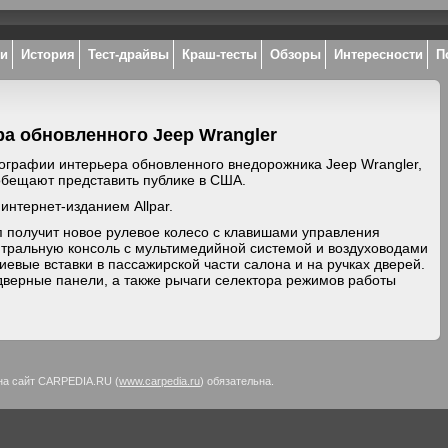
ки
История
Тест-драйвы
Краш-тесты
Обзоры
Интересности
П
а обновленного Jeep Wrangler
ографии интерьера обновленного внедорожника Jeep Wrangler,
обещают представить публике в США.
интернет-изданием Allpar.
 получит новое рулевое колесо с клавишами управления
нтральную консоль с мультимедийной системой и воздуховодами
иевые вставки в пассажирской части салона и на ручках дверей.
дверные панели, а также рычаги селектора режимов работы
на сайт CARPEDIA.RU (
www.carpedia.ru
) обязательна.