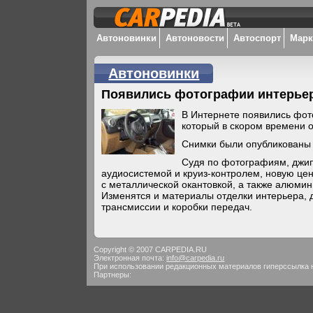
Автоновинки
Автоновости
Автоспорт
Мар
Автоновинки
Появились фотографии интерьер
В Интернете появились фот
который в скором времени 
Снимки были опубликованы 
Судя по фотографиям, джип
аудиосистемой и круиз-контролем, новую це
с металлической окантовкой, а также алюмин
Изменятся и материалы отделки интерьера, 
трансмиссии и коробки передач.
Copyright © 2007 CARPEDIA.RU
Электронная почта:
info@carpedia.ru
При использовании редакционных материалов гиперссылка 
Партнеры: