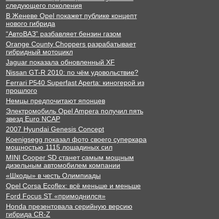
следующего поколения
В Женеве Opel покажет публике концепт
нового гибрида
“АвтоВАЗ” разбавляет бензин газом
Orange County Choppers разрабатывает
гибридный мотоцикл
Jaguar показала обновленный XF
Nissan GT-R 2010: по чём удовольствие?
Ferrari P540 Superfast Aperta: киногерой из
прошлого
Немцы предпочитают японцев
Электромобиль Opel Ampera получил пять
звезд Euro NCAP
2007 Hyundai Genesis Concept
Koenigsegg показал фото своего суперкара
мощностью 1115 лошадиных сил
MINI Cooper SD станет самым мощным
дизельным автомобилем компании
«Шкоды» в честь Олимпиады
Opel Corsa Ecoflex: всё меньше и меньше
Ford Focus ST «примоднился»
Honda презентовала серийную версию
гибрида CR-Z