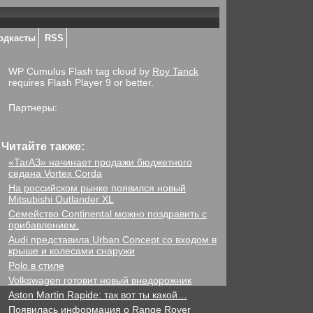
одкасты
RSS
WP Cumulus Flash tag cloud by
Roy Tanck
requires Flash Player 9 or better.
Партнеры:
Читайте также:
«ТагАЗ» начинает продажи бюджетного
седана Vortex Corda
На российском рынке появился новый
Mitsubishi Outlander XL
Семейство Continental можно поздравить с
прибавлением.
Audi представила Urban Concept со входом в
крыше и колесами снаружи
Polo в стиле
Volkswagen готовит новый внедорожник
Aston Martin Rapide: так вот ты какой…
Появилась информация о Range Rover