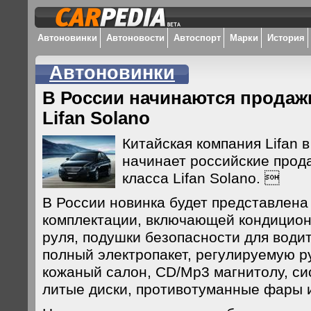
Автоновинки
Автоновости
Автоспорт
Марки
История
Автоновинки
В России начинаются продаж
Lifan Solano
Китайская компания Lifan 
начинает российские прод
класса Lifan Solano. 
В России новинка будет представлена
комплектации, включающей кондицион
руля, подушки безопасности для води
полный электропакет, регулируемую р
кожаный салон, CD/Mp3 магнитолу, с
литые диски, противотуманные фары 