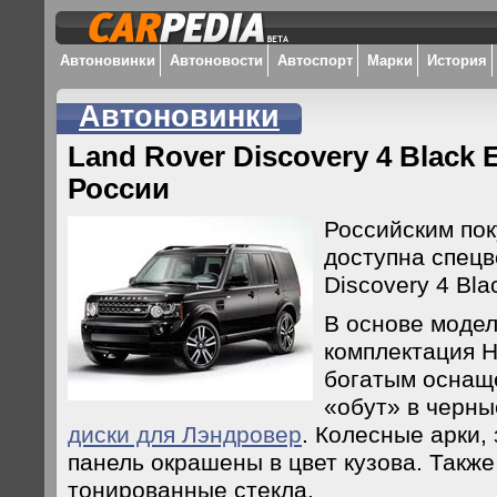
Автоновинки
Автоновости
Автоспорт
Марки
История
Автоновинки
Land Rover Discovery 4 Black 
России
Российским пок
доступна спецв
Discovery 4 Blac
В основе моде
комплектация 
богатым оснащ
«обут» в черн
диски для Лэндровер
. Колесные арки,
панель окрашены в цвет кузова. Такж
тонированные стекла.