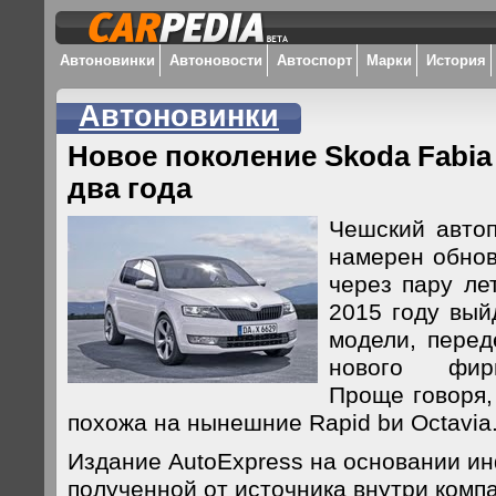
Автоновинки
Автоновости
Автоспорт
Марки
История
Автоновинки
Новое поколение Skoda Fabia
два года
Чешский автоп
намерен обнов
через пару ле
2015 году вый
модели, перед
нового фир
Проще говоря,
похожа на нынешние Rapid bи Octavia
Издание AutoExpress на основании и
полученной от источника внутри комп