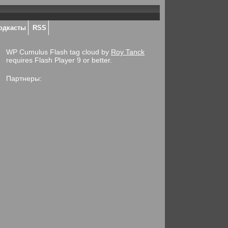
одкасты
RSS
WP Cumulus Flash tag cloud by
Roy Tanck
requires Flash Player 9 or better.
Партнеры: