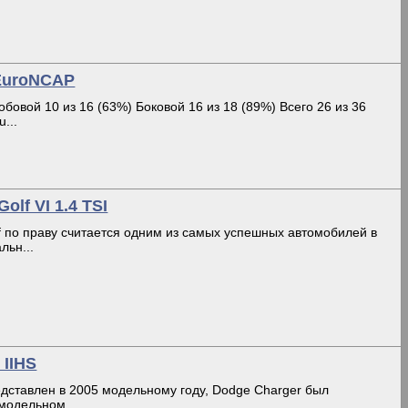
 EuroNCAP
обовой 10 из 16 (63%) Боковой 16 из 18 (89%) Всего 26 из 36
...
lf VI 1.4 TSI
f по праву считается одним из самых успешных автомобилей в
льн...
 IIHS
едставлен в 2005 модельному году, Dodge Charger был
модельном...