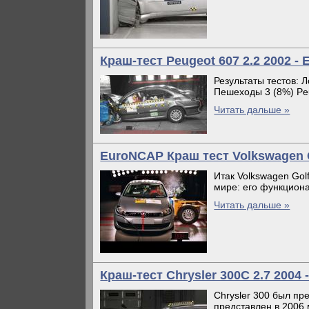
Краш-тест Peugeot 607 2.2 2002 -
Результаты тестов: Л
Пешеходы 3 (8%) Peu
Читать дальше »
EuroNCAP Краш тест Volkswagen Go
Итак Volkswagen Gol
мире: его функциона
Читать дальше »
Краш-тест Chrysler 300C 2.7 2004 -
Chrysler 300 был пр
представлен в 2006 