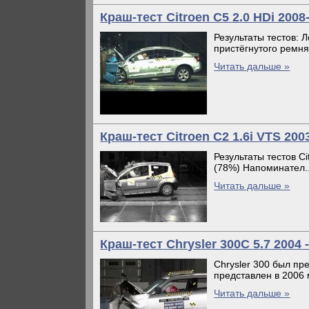
Краш-тест Citroen C5 2.0 HDi 200
Результаты тестов: 
пристёгнутого ремня 
Читать дальше »
Краш-тест Citroen C2 1.6i VTS 20
Результаты тестов Ci
(78%) Напоминател..
Читать дальше »
Краш-тест Chrysler 300C 5.7 2004 -
Chrysler 300 был пр
представлен в 2006 
Читать дальше »