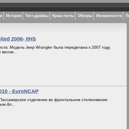
ки
История
Тест-драйвы
Краш-тесты
Обзоры
Интересности
П
ited 2006- IIHS
ста: Модель Jeep Wrangler была переделана к 2007 году.
 весом...
2010 - EuroNCAP
Пассажирское отделение во фронтальном столкновении
ым.&n...