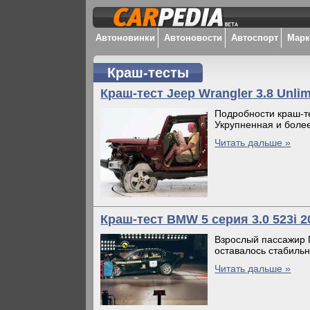
Автоновинки
Автоновости
Автоспорт
Мар
Краш-тесты
Краш-тест Jeep Wrangler 3.8 Unlim
Подробности краш-те
Укрупненная и более
Читать дальше »
Краш-тест BMW 5 серия 3.0 523i 
Взрослый пассажир 
оставалось стабильн
Читать дальше »