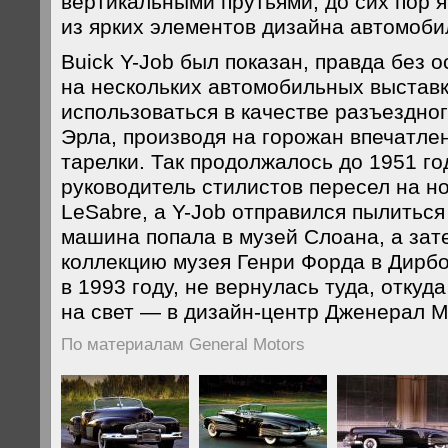
вертикальными прутьями, до сих пор
из ярких элементов дизайна автомоби
Buick Y-Job был показан, правда без 
на нескольких автомобильных выставк
использоваться в качестве разъездно
Эрла, производя на горожан впечатл
тарелки. Так продолжалось до 1951 год
руководитель стилистов пересел на н
LeSabre, а Y-Job отправился пылиться
машина попала в музей Слоана, а зат
коллекцию музея Генри Форда в Дирбо
в 1993 году, не вернулась туда, откуд
на свет — в дизайн-центр Дженерал М
По материалам General Motors