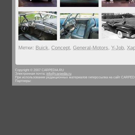
Метки:
Buick
,
Concept
,
General-Motors
,
Y-Job
,
Ха
Copyright © 2007 CARPEDIA.RU
Электронная почта:
info@carpedia.ru
При использовании редакционных материалов гиперссылка на сайт CARPED
Партнеры: