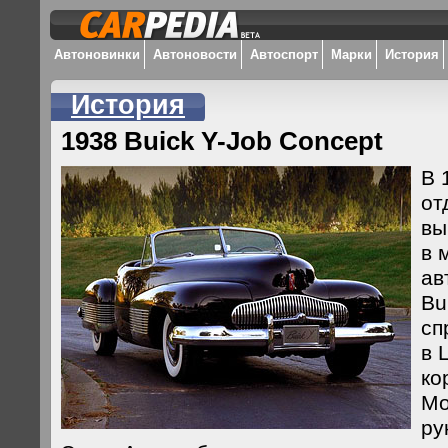
Автоновинки
Автоновости
Автоспорт
Марки
История
История
1938 Buick Y-Job Concept
В 
от
вы
в 
ав
Bu
сп
в 
ко
Мо
ру