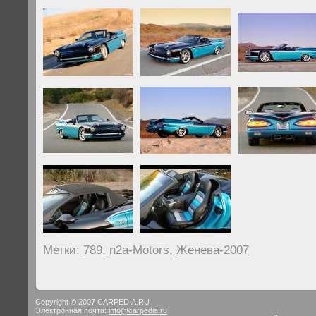
Метки:
789
,
n2a-Motors
,
Женева-2007
Copyright © 2007 CARPEDIA.RU
Электронная почта:
info@carpedia.ru