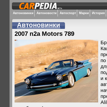
Автоновинки
Автоновости
Автоспорт
Марки
История
Автоновинки
2007 n2a Motors 789
Бр
Ка
пр
по
дл
по
и 
ав
на
пр
Al