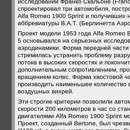
исследований Франко Скальоне (Franc
спроектировал три автомобиля, постр
Alfa Romeo 1900 Sprint и получивших 
аббревиатуры B.A.T. (Берлинетта Аэр
Проект модели 1953 года Alfa Romeo B
5 основывался на серьезных исследо
аэродинамики. Форма передней части
стремилась устранить проблему разр
потока в высоких скоростях и покончи
дополнительным сопротивлением, пр
вращением колес. Форма хвостовой ч
производить наименьшее количество
воздушных вихрей.
Эти строгие критерии позволили авто
скорости 200 километров в час со ст
двигателями Alfa Romeo 1900 Sprint м
Проект, созданный Bertone, был чрез