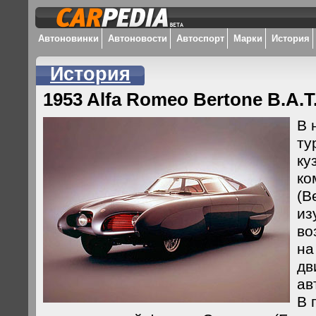
Автоновинки
Автоновости
Автоспорт
Марки
История
История
1953 Alfa Romeo Bertone B.A.T.
В 
ту
ку
ко
(B
из
во
на
дв
ав
В 