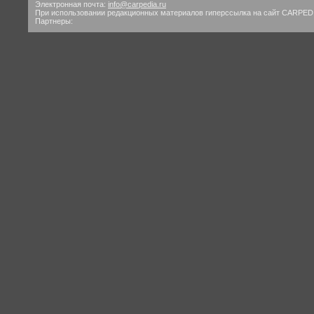
Электронная почта:
info@carpedia.ru
При использовании редакционных материалов гиперссылка на сайт CARPED
Партнеры: