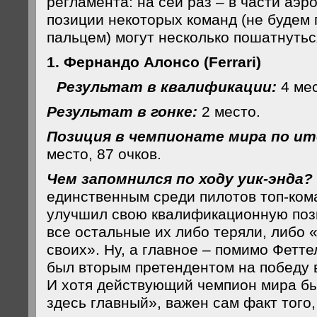
регламента: на сей раз – в части аэр
позиции некоторых команд (не будем 
пальцем) могут несколько пошатнуть
1. Фернандо Алонсо (Ferrari)
Результат в квалификации:
4 мес
Результат в гонке:
2 место.
Позиция в чемпионате мира по ит
место, 87 очков.
Чем запомнился по ходу уик-энда?
единственным среди пилотов топ-кома
улучшил свою квалификационную пози
все остальные их либо теряли, либо 
своих». Ну, а главное – помимо Фетт
был вторым претендентом на победу 
И хотя действующий чемпион мира бы
здесь главный», важен сам факт того,