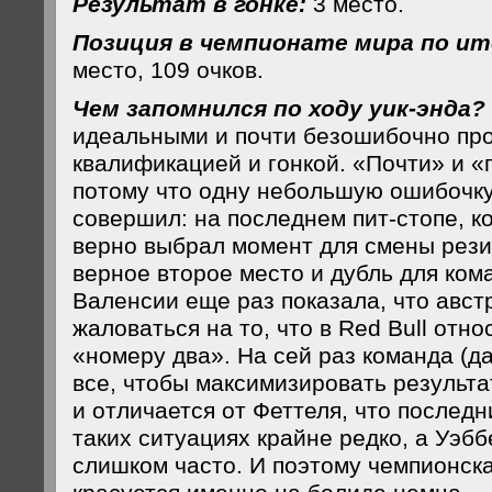
Результат в гонке:
3 место.
Позиция в чемпионате мира по ит
место, 109 очков.
Чем запомнился по ходу уик-энда?
идеальными и почти безошибочно пр
квалификацией и гонкой. «Почти» и «
потому что одну небольшую ошибочку
совершил: на последнем пит-стопе, к
верно выбрал момент для смены рези
верное второе место и дубль для кома
Валенсии еще раз показала, что авст
жаловаться на то, что в Red Bull относ
«номеру два». На сей раз команда (да
все, чтобы максимизировать результа
и отличается от Феттеля, что послед
таких ситуациях крайне редко, а Уэбб
слишком часто. И поэтому чемпионск