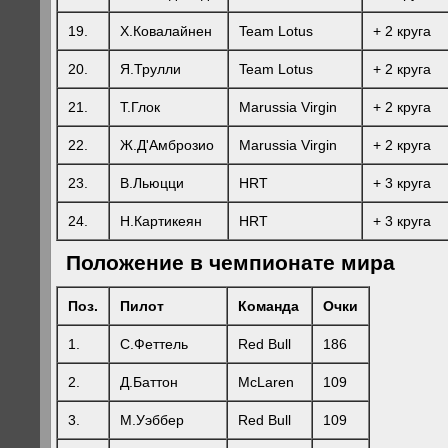
19.
Х.Ковалайнен
Team Lotus
+ 2 круга
20.
Я.Трулли
Team Lotus
+ 2 круга
21.
Т.Глок
Marussia Virgin
+ 2 круга
22.
Ж.Д'Амброзио
Marussia Virgin
+ 2 круга
23.
В.Льюцци
HRT
+ 3 круга
24.
Н.Картикеян
HRT
+ 3 круга
Положение в чемпионате мира
Поз.
Пилот
Команда
Очки
1.
С.Феттель
Red Bull
186
2.
Д.Баттон
McLaren
109
3.
М.Уэббер
Red Bull
109