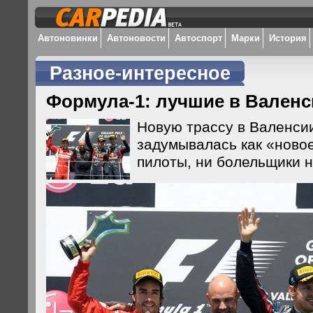
Автоновинки
Автоновости
Автоспорт
Марки
История
Разное-интересное
Формула-1: лучшие в Валенс
Новую трассу в Валенсии
задумывалась как «ново
пилоты, ни болельщики н