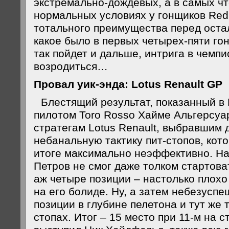
экстремально-дождевых, а в самых чт
нормальных условиях у гонщиков Red 
тотального преимущества перед оста
какое было в первых четырех-пяти гон
так пойдет и дальше, интрига в чемп
возродиться…
Провал уик-энда: Lotus Renault GP
Блестящий результат, показанный 
пилотом Toro Rosso Хайме Альгерсуар
стратегам Lotus Renault, выбравшим 
небанальную тактику пит-стопов, кот
итоге максимально неэффективно. Н
Петров не смог даже толком стартоват
аж четыре позиции – настолько плох
на его болиде. Ну, а затем небезуспе
позиции в глубине пелетона и тут же т
стопах. Итог – 15 место при 11-м на с