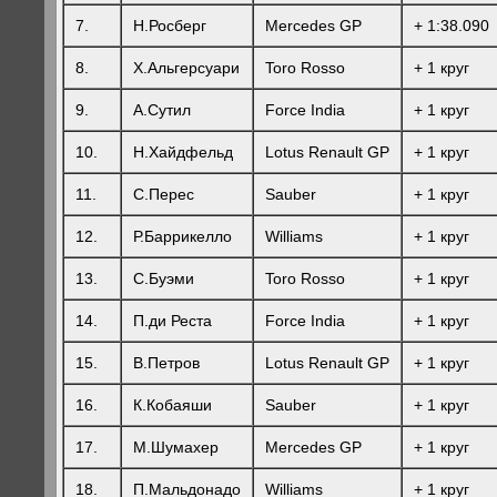
7.
Н.Росберг
Mercedes GP
+ 1:38.090
8.
Х.Альгерсуари
Toro Rosso
+ 1 круг
9.
А.Сутил
Force India
+ 1 круг
10.
Н.Хайдфельд
Lotus Renault GP
+ 1 круг
11.
С.Перес
Sauber
+ 1 круг
12.
Р.Баррикелло
Williams
+ 1 круг
13.
С.Буэми
Toro Rosso
+ 1 круг
14.
П.ди Реста
Force India
+ 1 круг
15.
В.Петров
Lotus Renault GP
+ 1 круг
16.
К.Кобаяши
Sauber
+ 1 круг
17.
М.Шумахер
Mercedes GP
+ 1 круг
18.
П.Мальдонадо
Williams
+ 1 круг