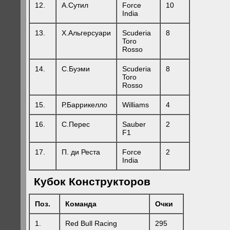
12.
А.Сутил
Force
10
India
13.
Х.Альгерсуари
Scuderia
8
Toro
Rosso
14.
С.Буэми
Scuderia
8
Toro
Rosso
15.
Р.Баррикелло
Williams
4
16.
C.Перес
Sauber
2
F1
17.
П. ди Реста
Force
2
India
Кубок Конструкторов
Поз.
Команда
Очки
1.
Red Bull Racing
295