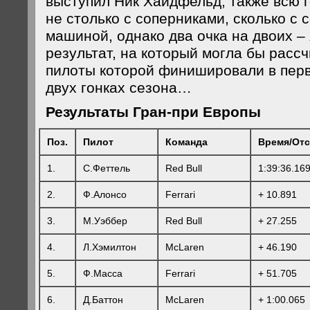
выступил Ник Хайдфельд, также всю 
не столько с соперниками, сколько с 
машиной, однако два очка на двоих – 
результат, на который могла бы расс
пилоты которой финишировали в перв
двух гонках сезона…
Результаты Гран-при Европы
Поз.
Пилот
Команда
Время
/Отс
1.
С.Феттель
Red Bull
1:39:36.16
2.
Ф.Алонсо
Ferrari
+ 10.891
3.
М.Уэббер
Red Bull
+ 27.255
4.
Л.Хэмилтон
McLaren
+ 46.190
5.
Ф.Масса
Ferrari
+ 51.705
6.
Д.Баттон
McLaren
+ 1:00.065