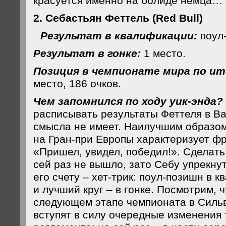
красуется именно на болиде немца…
2. Себастьян Феттель (Red Bull)
Результат в квалификации:
поул
Результат в гонке:
1 место.
Позиция в чемпионате мира по ит
место, 186 очков.
Чем запомнился по ходу уик-энда?
расписывать результаты Феттеля в В
смысла не имеет. Наилучшим образом
на Гран-при Европы характеризует ф
«Пришел, увидел, победил!». Сделать 
сей раз не вышло, зато Себу упрекнут
его счету – хет-трик: поул-позишн в 
и лучший круг – в гонке. Посмотрим, ч
следующем этапе чемпионата в Сильв
вступят в силу очередные изменения 