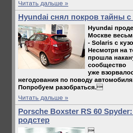
Читать дальше »
Hyundai снял покров тайны с 
Hyundai прод
Москве весьм
- Solaris с ку
Несмотря на т
прошла накану
сообщество
уже взорвало
негодования по поводу автомобиля
Попробуем разобраться.

Читать дальше »
Porsche Boxster RS 60 Spyde
родстер
