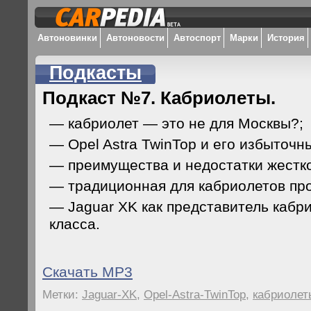
Автоновинки
Автоновости
Автоспорт
Марки
История
Подкасты
Подкаст №7. Кабриолеты.
— кабриолет — это не для Москвы?;
— Opel Astra TwinTop и его избыточн
— преимущества и недостатки жестк
— традиционная для кабриолетов про
— Jaguar XK как представитель кабр
класса.
Скачать MP3
Метки:
Jaguar-XK
,
Opel-Astra-TwinTop
,
кабриолет