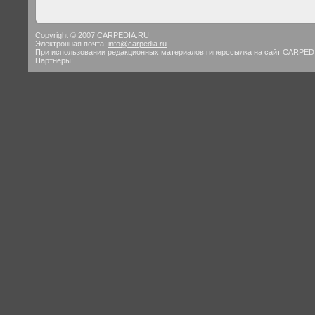
Copyright © 2007 CARPEDIA.RU
Электронная почта:
info@carpedia.ru
При использовании редакционных материалов гиперссылка на сайт CARPED
Партнеры: