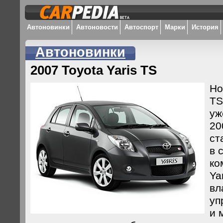
Автоновинки
Автоновости
Автоспорт
Марки
История
Автоновинки
2007 Toyota Yaris TS
Но
TS
уж
20
ст
в 
ко
Ya
вл
уп
и 