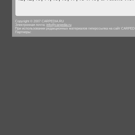
Copyright © 2007 CARPEDIA.RU
Электронная почта:
info@carpedia.ru
При использовании редакционных материалов гиперссылка на сайт CARPED
Партнеры: