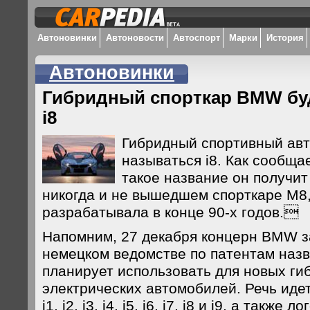
Автоновинки
Автоновости
Автоспорт
Марки
История
Автоновинки
Гибридный спорткар BMW бу
i8
Гибридный спортивный ав
называться i8. Как сообща
такое название он получит 
никогда и не вышедшем спорткаре М8
разрабатывала в конце 90-х годов.
Напомним, 27 декабря концерн BMW з
немецком ведомстве по патентам назв
планирует использовать для новых ги
электрических автомобилей. Речь иде
i1, i2, i3, i4, i5, i6, i7, i8 и i9, а также 