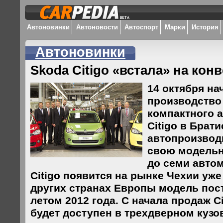
Автоновинки
Автоновости
Автоспорт
Марки
История
Автоновинки
Skoda Citigo «встала» на кон
14 октября на
производство
компактного 
Citigo в Брат
автопроизвод
свою модельн
до семи авто
Citigo появится на рынке Чехии уже 
других странах Европы модель пос
летом 2012 года. С начала продаж Ci
будет доступен в трехдверном кузов