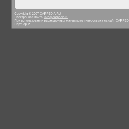
Copyright © 2007 CARPEDIA.RU
Электронная почта:
info@carpedia.ru
При использовании редакционных материалов гиперссылка на сайт CARPED
Партнеры: