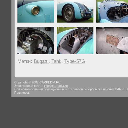
Метки:
Bugatti
,
Tank
,
Type-57G
Copyright © 2007 CARPEDIA.RU
Электронная почта:
info@carpedia.ru
При использовании редакционных материалов гиперссылка на сайт CARPED
Партнеры: