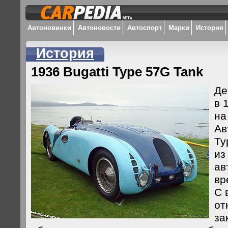
Автоновинки
Автоновости
Автоспорт
Марки
История
История
1936 Bugatti Type 57G Tank
Де
в 
на
Ав
Ty
из
ав
вр
С 
от
за