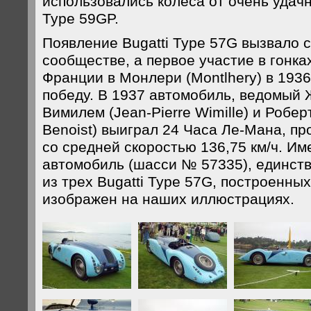
использовались колеса от очень удач
Type 59GP.
Появление Bugatti Type 57G вызвало 
сообществе, а первое участие в гонк
Франции в Монлери (Montlhery) в 1936
победу. В 1937 автомобиль, ведомый
Вимилем (Jean-Pierre Wimille) и Робер
Benoist) выиграл 24 Часа Ле-Мана, пр
со средней скоростью 136,75 км/ч. Им
автомобиль (шасси № 57335), единст
из трех Bugatti Type 57G, построенных
изображен на наших иллюстрациях.