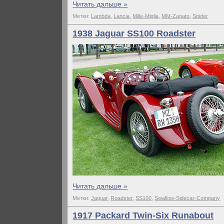
Читать дальше »
Метки:
Lambda
,
Lancia
,
Mille-Miglia
,
MM-Zagato
,
Spider
1938 Jaguar SS100 Roadster
Читать дальше »
Метки:
Jaguar
,
Roadster
,
SS100
,
Swallow-Sidecar-Company
1917 Packard Twin-Six Runabout