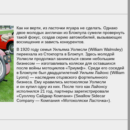
Как ни верти, из ласточки ягуара не сделать. Однако
двое молодых англичан из Блэкпула сумели провернуть
такой фокус, создав серию автомобилей, вызывающих
восхищение и зависть конкурентов.
В 1920 году семья Уильяма Уолмсли (William Walmsley)
переехала из Стокпорта в Блэкпул. Здесь молодой
Уолмсли продолжал заниматься своим небольшим
бизнесом — изготавливать коляски для оставшихся
после войны мотоциклов «Триумф». Среди его соседей
в Блэкпуле был двадцатилетний Уильям Лайонс (William
Lyons) — наследник отцовского фортепьянного
бизнеса. Ему нравились мотоколяски Уолмсли
и он купил одну из них. После того как Лайонсу
исполнился 21 год, партнеры зарегистрировали
«Суоллоу Сайдкар Компани» (Swallow Sidecar
Company — Компания «Мотоколяски Ласточка»).