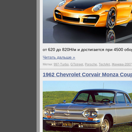
от 620 до 820Н/м и достигается при 4500 обо
Читать дальше »
Метки:
997-Turbo
,
GTstreet
,
Porsche
,
TechArt
,
Женева-2007
1962 Chevrolet Corvair Monza Cou