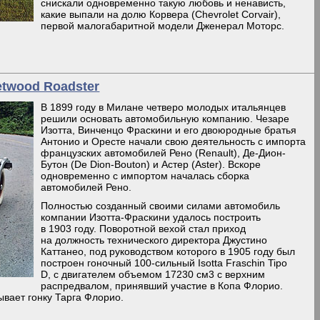
снискали одновременно такую любовь и ненависть,
какие выпали на долю Корвера (Chevrolet Corvair),
первой малогабаритной модели Дженерал Моторс.
eetwood Roadster
В 1899 году в Милане четверо молодых итальянцев
решили основать автомобильную компанию. Чезаре
Изотта, Винченцо Фраскини и его двоюродные братья
Антонио и Оресте начали свою деятельность с импорта
французских автомобилей Рено (Renault), Де-Дион-
Бутон (De Dion-Bouton) и Астер (Aster). Вскоре
одновременно с импортом началась сборка
автомобилей Рено.
Полностью созданный своими силами автомобиль
компании Изотта-Фраскини удалось построить
в 1903 году. Поворотной вехой стал приход
на должность технического директора Джустино
Каттанео, под руководством которого в 1905 году был
построен гоночный 100-сильный Isotta Fraschin Tipo
D, с двигателем объемом 17230 см3 с верхним
распредвалом, принявший участие в Копа Флорио.
рывает гонку Тарга Флорио.