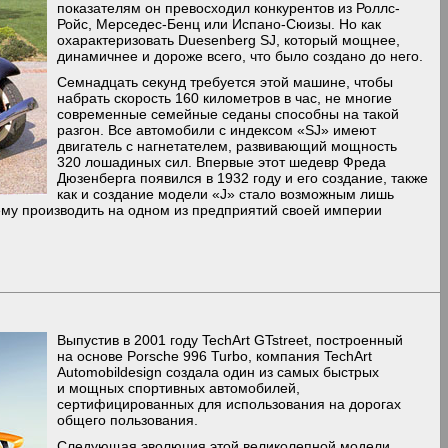
показателям он превосходил конкурентов из Роллс-
Ройс, Мерседес-Бенц или Испано-Сюизы. Но как
охарактеризовать Duesenberg SJ, который мощнее,
динамичнее и дороже всего, что было создано до него.
Семнадцать секунд требуется этой машине, чтобы
набрать скорость 160 километров в час, не многие
современные семейные седаны способны на такой
разгон. Все автомобили с индексом «SJ» имеют
двигатель с нагнетателем, развивающий мощность
320 лошадиных сил. Впервые этот шедевр Фреда
Дюзенберга появился в 1932 году и его создание, также
как и создание модели «J» стало возможным лишь
му производить на одном из предприятий своей империи
Выпустив в 2001 году TechArt GTstreet, построенный
на основе Porsche 996 Turbo, компания TechArt
Automobildesign создала один из самых быстрых
и мощных спортивных автомобилей,
сертифицированных для использования на дорогах
общего пользования.
Следующая эволюция этой великолепной модели,