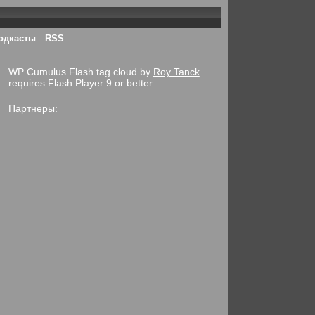
одкасты
RSS
WP Cumulus Flash tag cloud by
Roy Tanck
requires Flash Player 9 or better.
Партнеры: