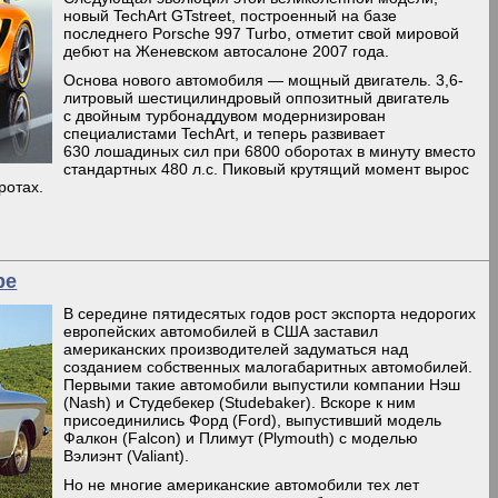
новый TechArt GTstreet, построенный на базе
последнего Porsche 997 Turbo, отметит свой мировой
дебют на Женевском автосалоне 2007 года.
Основа нового автомобиля — мощный двигатель. 3,6-
литровый шестицилиндровый оппозитный двигатель
с двойным турбонаддувом модернизирован
специалистами TechArt, и теперь развивает
630 лошадиных сил при 6800 оборотах в минуту вместо
стандартных 480 л.с. Пиковый крутящий момент вырос
ротах.
pe
В середине пятидесятых годов рост экспорта недорогих
европейских автомобилей в США заставил
американских производителей задуматься над
созданием собственных малогабаритных автомобилей.
Первыми такие автомобили выпустили компании Нэш
(Nash) и Студебекер (Studebaker). Вскоре к ним
присоединились Форд (Ford), выпустивший модель
Фалкон (Falcon) и Плимут (Plymouth) с моделью
Вэлиэнт (Valiant).
Но не многие американские автомобили тех лет