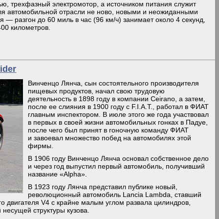
ью, трехфазный электромотор, а источником питания служит
ля автомобильной отрасли не ново, новыми и неожиданными
— разгон до 60 миль в час (96 км/ч) занимает около 4 секунд,
400 километров.
ider
Винченцо Лянча, сын состоятельного производителя
пищевых продуктов, начал свою трудовую
деятельность в 1898 году в компании Ceirano, а затем,
после ее слияния в 1900 году с F.I.A.T., работал в ФИАТ
главным инспектором. В июле этого же года участвовал
в первых в своей жизни автомобильных гонках в Падуе,
после чего был принят в гоночную команду ФИАТ
и завоевал множество побед на автомобилях этой
фирмы.
В 1906 году Винченцо Лянча основал собственное дело
и через год выпустил первый автомобиль, получивший
название «Alpha».
В 1923 году Лянча представил публике новый,
революционный автомобиль Lancia Lambda, ставший
го двигателя V4 с крайне малым углом развала цилиндров,
 несущей структуры кузова.