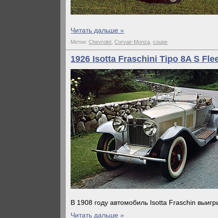
Читать дальше »
Метки:
Chevrolet
,
Corvair-Monza
,
coupe
1926 Isotta Fraschini Tipo 8A S Fl
В 1908 году автомобиль Isotta Fraschin выиг
Читать дальше »