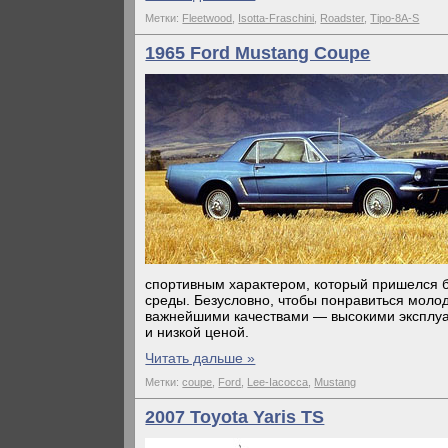
Метки:
Fleetwood
,
Isotta-Fraschini
,
Roadster
,
Tipo-8A-S
1965 Ford Mustang Coupe
спортивным характером, который пришелся 
среды. Безусловно, чтобы понравиться моло
важнейшими качествами — высокими эксплу
и низкой ценой.
Читать дальше »
Метки:
coupe
,
Ford
,
Lee-Iacocca
,
Mustang
2007 Toyota Yaris TS