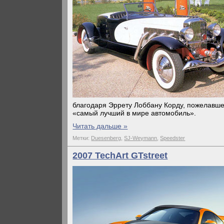
благодаря Эррету Лоббану Корду, пожелавше
«самый лучший в мире автомобиль».
Читать дальше »
Метки:
Duesenberg
,
SJ-Weymann
,
Speedster
2007 TechArt GTstreet