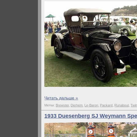
Читать дальше »
Метки:
Brewster
,
Derhem
,
Le-Baron
,
Packard
,
Runabout
,
Twin
1933 Duesenberg SJ Weymann Spe