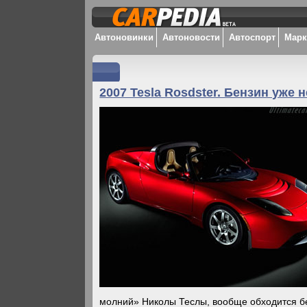
Автоновинки
Автоновости
Автоспорт
Мар
2007 Tesla Rosdster. Бензин уже 
молний» Николы Теслы, вообще обходится бе