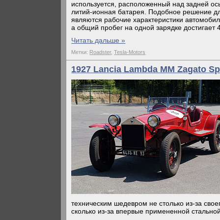
используется, расположенный над задней ос
литий-ионная батарея. Подобное решение д
являются рабочие характеристики автомобиля 
а общий пробег на одной зарядке достигает 
Читать дальше »
Метки:
Roadster
,
Tesla-Motors
1927 Lancia Lambda MM Zagato Sp
техническим шедевром не столько из-за свое
сколько из-за впервые примененной стальной