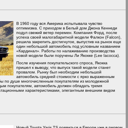
В 1960 году вся Америка испытывала чувство
оптимизма. С приходом в Белый дом Джона Кеннеди
подул свежий ветер перемен. Компания Форд, после
успеха своей малогабаритной модели Фалкон (Falcon),
решила закрепить достигнутое, выпустив на рынок еще
один небольшой автомобиль под условным названием
«Кардинал». Работы по налаживанию производства
новой модели были поручены Ли Якокке (Lee Iacocca).
После изучения покупательского спроса, Якокка
пришел к выводу, что выпуск такой модели станет
провалом. Рынку был необходим небольшой
автомобиль средней стоимости с ярко выраженным
бы по душе многочисленным покупателям из молодежной
дым покупателям, автомобиль должен обладать тремя
атационными характеристиками, элегантным внешним видом
Новый Toyota Yaris TS появиться в Европе уже в первом