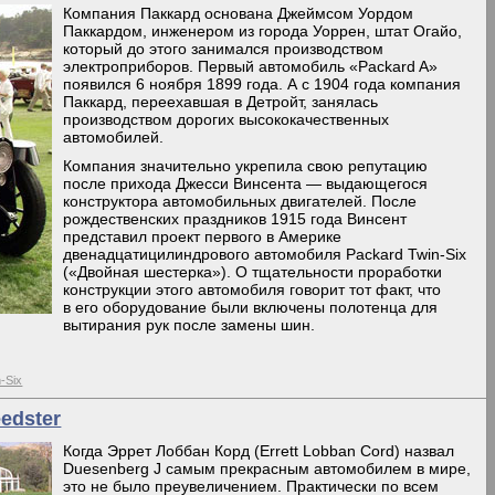
Компания Паккард основана Джеймсом Уордом
Паккардом, инженером из города Уоррен, штат Огайо,
который до этого занимался производством
электроприборов. Первый автомобиль «Packard A»
появился 6 ноября 1899 года. А с 1904 года компания
Паккард, переехавшая в Детройт, занялась
производством дорогих высококачественных
автомобилей.
Компания значительно укрепила свою репутацию
после прихода Джесси Винсента — выдающегося
конструктора автомобильных двигателей. После
рождественских праздников 1915 года Винсент
представил проект первого в Америке
двенадцатицилиндрового автомобиля Packard Twin-Six
(«Двойная шестерка»). О тщательности проработки
конструкции этого автомобиля говорит тот факт, что
в его оборудование были включены полотенца для
вытирания рук после замены шин.
-Six
edster
Когда Эррет Лоббан Корд (Errett Lobban Cord) назвал
Duesenberg J самым прекрасным автомобилем в мире,
это не было преувеличением. Практически по всем