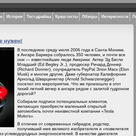
ки
История
Тест-драйвы
Краш-тесты
Обзоры
Интересности
П
не нужен!
В последнюю среду июля 2006 года в Санта-Монике,
в Ангаре Баркера собралось 350 человек, и почти все
они — известнейшие люди Америки. Актер Эд Бегли
Младший (Ed Begley Jr.,), продюсер Ричард Доннер
(Richard Donner), соучредитель PayPal Элон Маск (Elon
Musk) и многие другие. Даже губернатор Калифорнии
Арнольд Шварценеггер (Arnold Schwarzenegger)
посетил это мероприятие. Что же произошло в этот
тихий летний вечер в ангаре рядом с залитой гудроном
дорогой?
Собирали подписи потенциальных клиентов,
желающих приобрести маленький открытый
автомобиль почти неизвестной компании «Tesla
Motors».
В отличие от современных гибридов, родстер,
получивший имя великого изобретателя и «повелителя
з углеводородных энергоносителей. В качестве двигателя