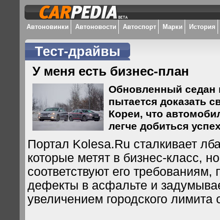
Автоновинки
Автоновости
Автоспорт
Марки
История
Тест-драйвы
У меня есть бизнес-план
Обновленный седан 
пытается доказать с
Кореи, что автомоби
легче добиться успех
Портал Kolesa.Ru сталкивает лб
которые метят в бизнес-класс, н
соответствуют его требованиям,
дефекты в асфальте и задумыва
увеличением городского лимита 