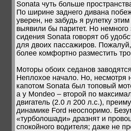
Sonata чуть больше пространств
По ширине заднего дивана побеж
уверен, не забудь я рулетку эти
выявили бы паритет. Но немного 
сидения Sonata говорят об удобс
для двоих пассажиров. Пожалуй
более комфортно разместить тро
Моторы обоих седанов заводятся
Неплохое начало. Но, несмотря н
капотом Sonata был топовый мотор
а у Mondeo – второй по максим
двигатель (2.0 л 200 л.с.), преи
динамике Ford неоспоримо. Без
«турболошади» дразнят и прово
спокойного водителя; даже не пр