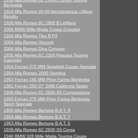
1938 Alfa Romeo 8C 2900B Lungo Touring
Berlinetta
1914 Alfa Romeo 40-60 Aerodinamica «Siluro
Ricotti»
1938 Alfa Romeo 8C 2900 B LeMans
2006 BMW Mille Miglia Coupe Concept
1934 Alfa Romeo Tipo B P3
2004 Alfa Romeo Visconti
2006 Alfa Romeo Diva Concept
1935 Alfa Romeo 6C 2300 Pescara Touring
Cabriolet
1954 Ferrari 375 MM Scaglietti Coupe Speciale
1954 Alfa Romeo 2000 Sportiva
1953 Ferrari 166 MM Pinin Farina Berlinetta
1961 Ferrari 250 GT SWB California Spider
1948 Alfa Romeo 6C 2500 SS Competizione
1955 Ferrari 375 MM Pinin Farina Berlinetta
Sport Speciale
1955 Alfa Romeo Bertone B.A.T. 9
1954 Alfa Romeo Bertone B.A.T. 7
1953 Alfa Romeo Bertone B.A.T. 5
1939 Alfa Romeo 6C 2500 SS Corsa
1940 BMW 328 Mille Miglia Touring Coupe