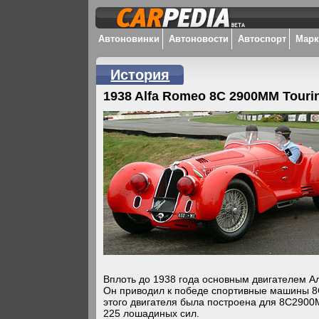
Автоновинки
Автоновости
Автоспорт
Мар
История
1938 Alfa Romeo 8C 2900MM Touri
Вплоть до 1938 года основным двигателем А
Он приводил к победе спортивные машины 8С
этого двигателя была построена для 8С2900
225 лошадиных сил.