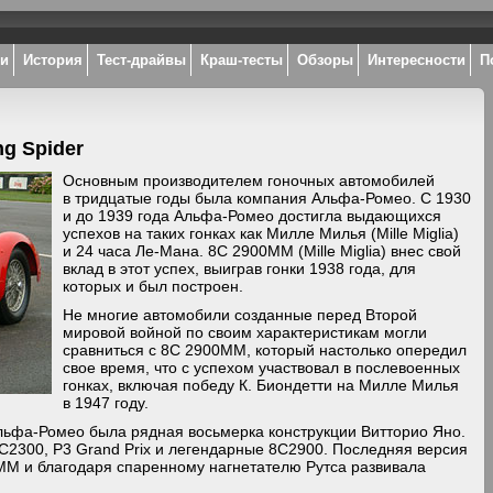
ки
История
Тест-драйвы
Краш-тесты
Обзоры
Интересности
П
ng Spider
Основным производителем гоночных автомобилей
в тридцатые годы была компания Альфа-Ромео. С 1930
и до 1939 года Альфа-Ромео достигла выдающихся
успехов на таких гонках как Милле Милья (Mille Miglia)
и 24 часа Ле-Мана. 8C 2900MM (Mille Miglia) внес свой
вклад в этот успех, выиграв гонки 1938 года, для
которых и был построен.
Не многие автомобили созданные перед Второй
мировой войной по своим характеристикам могли
сравниться с 8C 2900MM, который настолько опередил
свое время, что с успехом участвовал в послевоенных
гонках, включая победу К. Биондетти на Милле Милья
в 1947 году.
льфа-Ромео была рядная восьмерка конструкции Витторио Яно.
2300, Р3 Grand Prix и легендарные 8С2900. Последняя версия
ММ и благодаря спаренному нагнетателю Рутса развивала