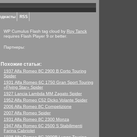
одкасты
RSS
WP Cumulus Flash tag cloud by
Roy Tanck
requires Flash Player 9 or better.
Партнеры:
Похожие статьи:
1937 Alfa Romeo 8C 2900 B Corto Touring
Spider
1931 Alfa Romeo 6C 1750 Gran Sport Touring
«Flying Star» Spider
1927 Lancia Lambda MM Zagato Spider
1952 Alfa Romeo C52 Dicko Volante Spider
2006 Alfa Romeo 8C Competizione
2007 Alfa Romeo Spider
1931 Alfa Romeo 8C 2300 Monza
1947 Alfa Romeo 6C 2500 S Stabilimenti
Farina Cabriolet