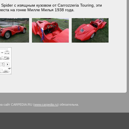
pider с изящным кузовом от Carrozzeria Touring, эти
места на гонке Милле Милья 1938 года.
на сайт CARPEDIA.RU (
www.carpedia.ru
) обязательна.