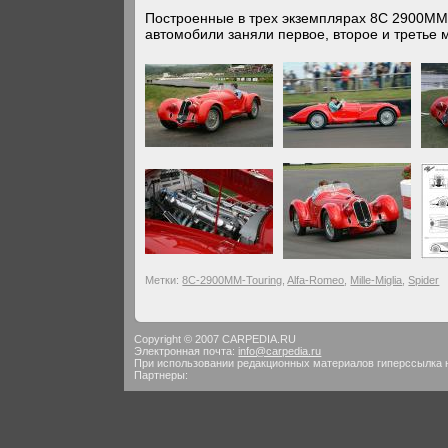
Построенные в трех экземплярах 8C 2900MM S
автомобили заняли первое, второе и третье 
Метки:
8C-2900MM-Touring
,
Alfa-Romeo
,
Mille-Miglia
,
Spider
Copyright © 2007 CARPEDIA.RU
Электронная почта:
info@carpedia.ru
При использовании редакционных материалов гиперссылка 
Партнеры: