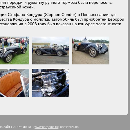
ния передач и рукоятку ручного тормоза были перенесены
страусиной кожей.
екции Стефана Кондура (Stephen Condur) в Пенсильвании, где
щества Кондура с молотка, автомобиль был приобретен Деборой
сстановления в 2003 году был показан на конкурсе элегантности
на сайт CARPEDIA.RU (
www.carpedia.ru
) обязательна.