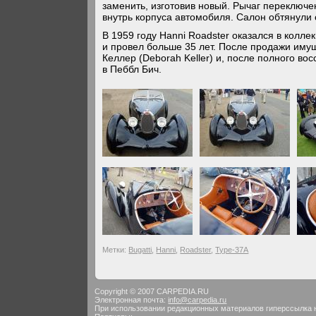
заменить, изготовив новый. Рычаг переключе
внутрь корпуса автомобиля. Салон обтянули 
В 1959 году Hanni Roadster оказался в колл
и провел больше 35 лет. После продажи иму
Келлер (Deborah Keller) и, после полного во
в Пеббл Бич.
Метки:
Bugatti
,
Hanni
,
Roadster
,
Type-37A
Copyright © 2007 CARPEDIA.RU
Электронная почта:
info@carpedia.ru
При использовании редакционных материалов гиперссылка 