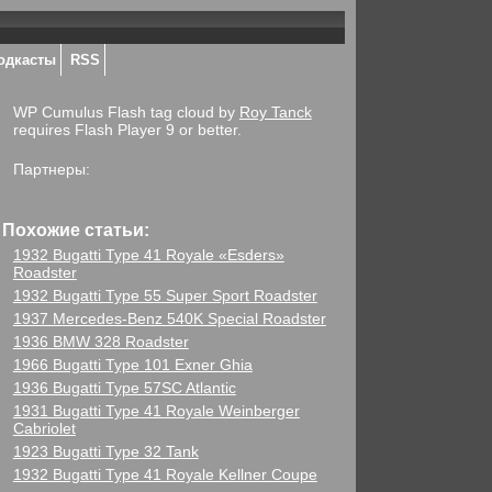
одкасты
RSS
WP Cumulus Flash tag cloud by
Roy Tanck
requires Flash Player 9 or better.
Партнеры:
Похожие статьи:
1932 Bugatti Type 41 Royale «Esders»
Roadster
1932 Bugatti Type 55 Super Sport Roadster
1937 Mercedes-Benz 540K Special Roadster
1936 BMW 328 Roadster
1966 Bugatti Type 101 Exner Ghia
1936 Bugatti Type 57SC Atlantic
1931 Bugatti Type 41 Royale Weinberger
Cabriolet
1923 Bugatti Type 32 Tank
1932 Bugatti Type 41 Royale Kellner Coupe