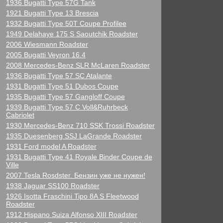
1936 Bugatti Type 57G Tank
1921 Bugatti Type 13 Brescia
1932 Bugatti Type 50T Coupe Profilee
1949 Delahaye 175 S Saoutchik Roadster
2006 Wiesmann Roadster
2005 Bugatti Veyron 16.4
2008 Mercedes-Benz SLR McLaren Roadster
1936 Bugatti Type 57 SC Atalante
1931 Bugatti Type 51 Dubos Coupe
1935 Bugatti Type 57 Gangloff Coupe
1939 Bugatti Type 57 C Voll&Ruhrbeck
Cabriolet
1930 Mercedes-Benz 710 SSK Trossi Roadster
1935 Duesenberg SSJ LaGrande Roadster
1931 Ford model A Roadster
1931 Bugatti Type 41 Royale Binder Coupe de
Ville
2007 Tesla Rosdster. Бензин уже не нужен!
1938 Jaguar SS100 Roadster
1926 Isotta Fraschini Tipo 8A S Fleetwood
Roadster
1912 Hispano Suiza Alfonso XIII Roadster