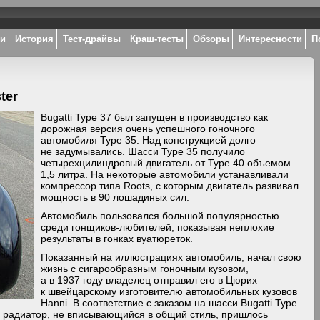
ки
История
Тест-драйвы
Краш-тесты
Обзоры
Интересности
П
ter
Bugatti Type 37 был запущен в производство как
дорожная версия очень успешного гоночного
автомобиля Type 35. Над конструкцией долго
не задумывались. Шасси Type 35 получило
четырехцилиндровый двигатель от Type 40 объемом
1,5 литра. На некоторые автомобили устанавливали
компрессор типа Roots, с которым двигатель развивал
мощность в 90 лошадиных сил.
Автомобиль пользовался большой популярностью
среди гонщиков-любителей, показывая неплохие
результаты в гонках вуатюреток.
Показанный на иллюстрациях автомобиль, начал свою
жизнь с сигарообразным гоночным кузовом,
а в 1937 году владелец отправил его в Цюрих
к швейцарскому изготовителю автомобильных кузовов
Hanni. В соответствие с заказом на шасси Bugatti Type
ый радиатор, не вписывающийся в общий стиль, пришлось