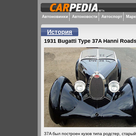
Автоновинки
Автоновости
Автоспорт
Мар
История
1931 Bugatti Type 37A Hanni Roads
37A был построен кузов типа родстер, стар