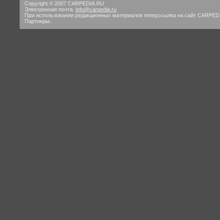
Copyright © 2007 CARPEDIA.RU
Электронная почта:
info@carpedia.ru
При использовании редакционных материалов гиперссылка на сайт CARPED
Партнеры: