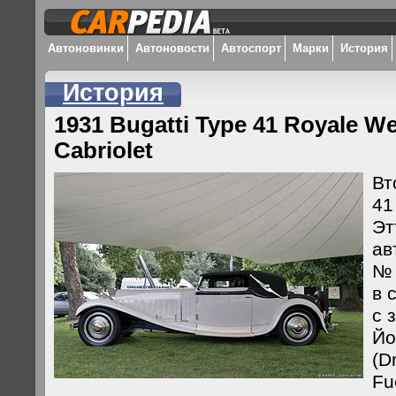
Автоновинки
Автоновости
Автоспорт
Марки
История
История
1931 Bugatti Type 41 Royale W
Cabriolet
Вт
41
Эт
ав
№ 
в 
с 
Йо
(D
Fu