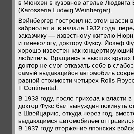
в Мюнхен в кузовное ателье Людвига
(Karosserie Ludwig Weinberger).
Вейнбергер построил на этом шасси в
кабриолет и, в начале 1932 года, пер
заказчику — известному жителю Нюрнб
и гинекологу, доктору Фуксу. Йозеф Ф
хорошо известен как концертирующий 
любитель. Вращаясь в высших кругах 
доктор не смог отказать себе в слабо
самый выдающийся автомобиль совре
равной стоимости четырех Rolls-Royc
II Continental.
В 1933 году, после прихода к власти в
доктор Фукс был вынужден покинуть ст
в Швейцарию, откуда через год, вмест
выдающимся автомобилем отправился
В 1937 году вторжение японских войск