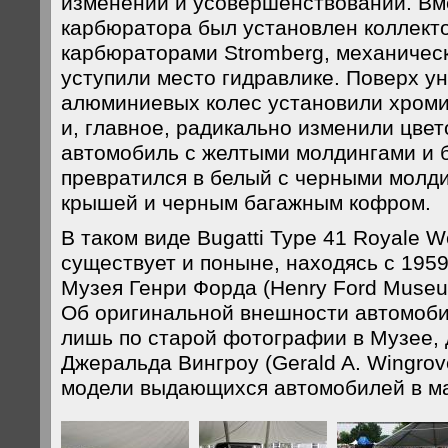
изменений и усовершенствований. Вм
карбюратора был установлен коллект
карбюраторами Stromberg, механичес
уступили место гидравлике. Поверх у
алюминиевых колес установили хром
и, главное, радикально изменили цве
автомобиль с желтыми молдингами и 
превратился в белый с черными молд
крышей и черным багажным кофром.
В таком виде Bugatti Type 41 Royale We
существует и поныне, находясь с 1959
Музея Генри Форда (Henry Ford Museu
Об оригинальной внешности автомоби
лишь по старой фотографии в Музее, 
Джеральда Вингроу (Gerald A. Wingro
модели выдающихся автомобилей в ма