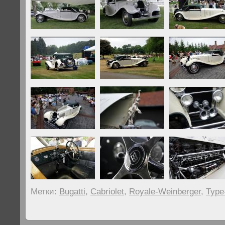
Метки:
Bugatti
,
Cabriolet
,
Royale-Weinberger
,
Type